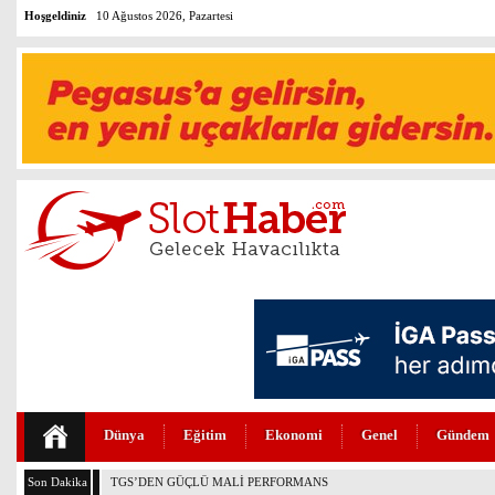
Hoşgeldiniz
10 Ağustos 2026, Pazartesi
Dünya
Eğitim
Ekonomi
Genel
Gündem
Son Dakika
THY VE PEGASUS DÜNYANIN EN DEĞERLİLERİ ARASINDA