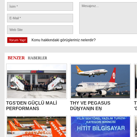
Konu hakkındaki görüşleriniz nelerdir?
BENZER
HABERLER
TGS’DEN GÜÇLÜ MALİ
THY VE PEGASUS
T
PERFORMANS
DÜNYANIN EN
‘
DEĞERLİLERİ ARASINDA
B