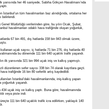
 ilk yarısında her 46 saniyede, Sabiha Gökçen Havalimanı’nda
yaptı.
en İstanbul’un tüm havalimanları baz alındığında, ortalama her
 belirlendi.
 Genel Müdürlüğü verilerinden göre, bu yılın Ocak, Şubat,
anbul havalimanları odaklı hava trafiğinde oluşan yoğunluk,
tlarda 67 bin 491, dış hatlarda 158 bin 943 olmak üzere,
uştu.
ullanan uçak sayısı, iç hatlarda 71 bin 276, dış hatlarda 40
valimanında bu dönemde 111 bin 640 uçaklık trafik yaşandı.
lın ilk yarısında 321 bin 994 uçak iniş ve kalkış yapmıştı.
zli düzenlenen sefer sayısı 338 bin 74 olarak kayıtlara geçti.
va trafiğinde 16 bin 80 seferlik artış kaydedildi.
ullanılan İstanbul’daki havalimanlarında, iniş-kalkış yapan
da yoğunluk yaşandı.
n 434 uçak iniş ve kalkış yaptı. Buna göre, havalimanında
ldı veya piste indi.
eçte 111 bin 640 uçaklık trafik icra edilirken, yaklaşık 140
dı.