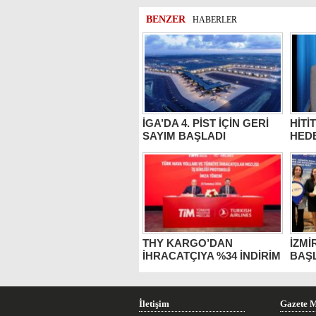
BENZER
HABERLER
İGA’DA 4. PİST İÇİN GERİ
HİTİ
SAYIM BAŞLADI
HEDE
THY KARGO’DAN
İZMİ
İHRACATÇIYA %34 İNDİRİM
BAŞ
İletişim
Gazete M