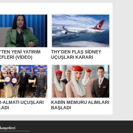
T’TEN YENİ YATIRIM
THY’DEN FLAŞ SİDNEY
FLERİ (VİDEO)
UÇUŞLARI KARARI
R-ALMATI UÇUŞLARI
KABİN MEMURU ALIMLARI
LADI
BAŞLADI
anşetleri