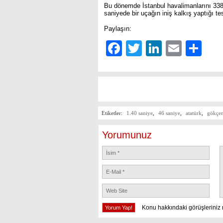
Bu dönemde İstanbul havalimanlarını 338 
saniyede bir uçağın iniş kalkış yaptığı tes
Paylaşın:
Facebook
Twitter
LinkedIn
Email
Sh
Etiketler:
1.40 saniye
,
46 saniye
,
atatürk
,
gökçe
Yorumunuz
Konu hakkındaki görüşleriniz 