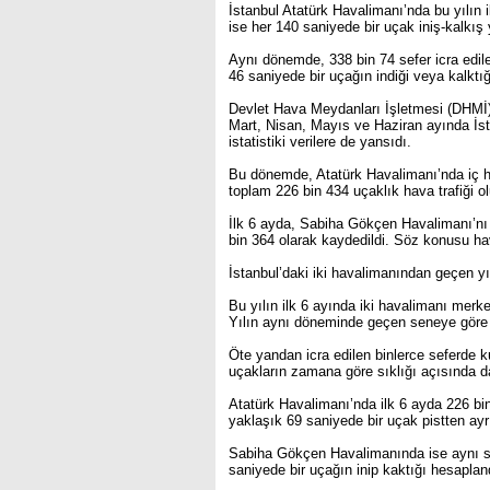
İstanbul Atatürk Havalimanı’nda bu yılın
ise her 140 saniyede bir uçak iniş-kalkış 
Aynı dönemde, 338 bin 74 sefer icra edil
46 saniyede bir uçağın indiği veya kalktığı
Devlet Hava Meydanları İşletmesi (DHMİ)
Mart, Nisan, Mayıs ve Haziran ayında İst
istatistiki verilere de yansıdı.
Bu dönemde, Atatürk Havalimanı’nda iç ha
toplam 226 bin 434 uçaklık hava trafiği ol
İlk 6 ayda, Sabiha Gökçen Havalimanı’nı k
bin 364 olarak kaydedildi. Söz konusu ha
İstanbul’daki iki havalimanından geçen yı
Bu yılın ilk 6 ayında iki havalimanı merke
Yılın aynı döneminde geçen seneye göre ha
Öte yandan icra edilen binlerce seferde k
uçakların zamana göre sıklığı açısında 
Atatürk Havalimanı’nda ilk 6 ayda 226 bi
yaklaşık 69 saniyede bir uçak pistten ayrı
Sabiha Gökçen Havalimanında ise aynı sür
saniyede bir uçağın inip kaktığı hesaplan