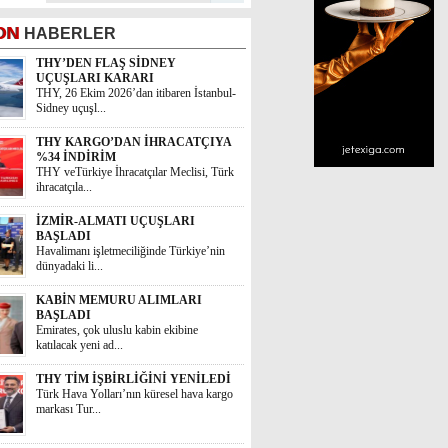
ON
HABERLER
THY’DEN FLAŞ SİDNEY
UÇUŞLARI KARARI
THY, 26 Ekim 2026’dan itibaren İstanbul-
Sidney uçuşl...
THY KARGO’DAN İHRACATÇIYA
%34 İNDİRİM
THY veTürkiye İhracatçılar Meclisi, Türk
ihracatçıla...
İZMİR-ALMATI UÇUŞLARI
BAŞLADI
Havalimanı işletmeciliğinde Türkiye’nin
dünyadaki li...
KABİN MEMURU ALIMLARI
BAŞLADI
Emirates, çok uluslu kabin ekibine
katılacak yeni ad...
THY TİM İŞBİRLİĞİNİ YENİLEDİ
Türk Hava Yolları’nın küresel hava kargo
markası Tur...