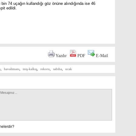
bin 74 uçağın kullandığı göz önüne alındığında ise 46
pit edildi.
are
Yazdır
PDF
E-Mail
n
,
havalimanı
,
iniş-kalkış
,
rekoru
,
sabiha
,
ucak
nelerdir?