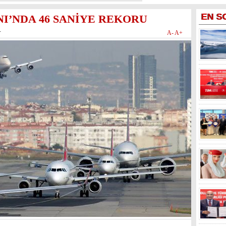
EN
S
I’NDA 46 SANİYE REKORU
r
A-
A+