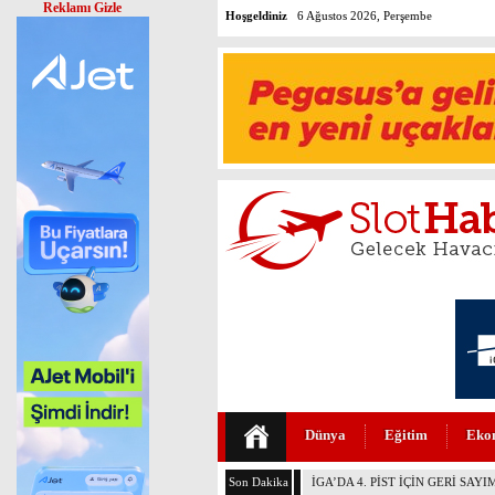
Reklamı Gizle
Hoşgeldiniz
6 Ağustos 2026, Perşembe
Dünya
Eğitim
Eko
Son Dakika
HİTİT’TEN YENİ YATIRIM HEDE