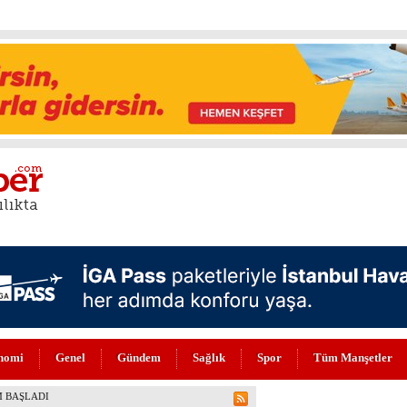
nomi
Genel
Gündem
Sağlık
Spor
Tüm Manşetler
FLERİ (VİDEO)