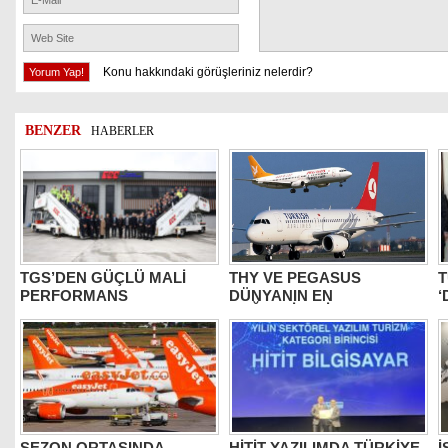
Konu hakkındaki görüşleriniz nelerdir?
BENZER
HABERLER
TGS’DEN GÜÇLÜ MALİ
THY VE PEGASUS
T
PERFORMANS
DÜNYANIN EN
‘
DEĞERLİLERİ ARASINDA
B
SEZON ORTASINDA
HİTİT YAZILIMDA TÜRKİYE
İ