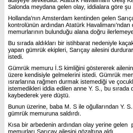
adliyeye sevkedildi. Atatürk Havalimanı Geliş Ka
Salonda meydana gelen olay, iddialara göre şu şe
Hollanda’nın Amsterdam kentinden gelen Sarıça
kontrolünün ardından Atatürk Havalimanı’ndan 
memurlarının bulunduğu alana doğru ilerlemeye
Bu sırada aldıkları bir istihbarat nedeniyle kaç
yapan gümrük ekipleri, Sarıçay ailesini durdurar
istedi.
Gümrük memuru İ.S kimliğini göstererek aileni
üzere kendisiyle gelmelerini istedi. Gümrük me
ısrarlarına rağmen durmak istemediği ve çocuk
istemedikleri iddia edilen anne Y. S., bu sırada 
kaybederek yere düştü.
Bunun üzerine, baba M. S ile oğullarından Y. S.
gümrük memuruna saldırdı.
Kısa bir arbedenin ardından olay yerine gelen 
memurları Sarıçay ailesini gözaltına aldı.