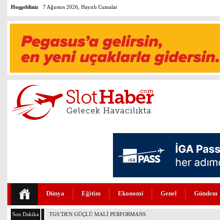
Hoşgeldiniz
7 Ağustos 2026, Hayırlı Cumalar
Dünya
Eğitim
Ekonomi
Genel
Gündem
Son Dakika
THY VE PEGASUS DÜNYANIN EN DEĞERLİLERİ ARASINDA