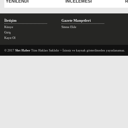
YENİLENDİ
İNCELEMESİ
İletişim
Gazete Manşetleri
Künye
Sitene Ekle
Giriş
Kayıt Ol
© 2017
Slot Haber
Tüm Hakları Saklıdır ~ İzinsiz ve kaynak gösterilmeden yayınlanamaz.