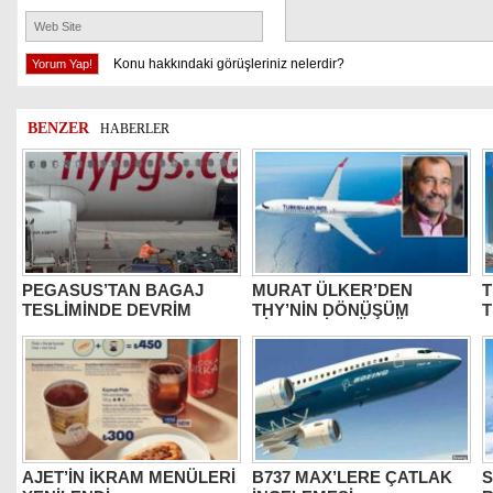
Konu hakkındaki görüşleriniz nelerdir?
BENZER
HABERLER
PEGASUS’TAN BAGAJ
MURAT ÜLKER’DEN
T
TESLİMİNDE DEVRİM
THY’NİN DÖNÜŞÜM
HİKAYESİNE ÖVGÜ
AJET’İN İKRAM MENÜLERİ
B737 MAX’LERE ÇATLAK
S