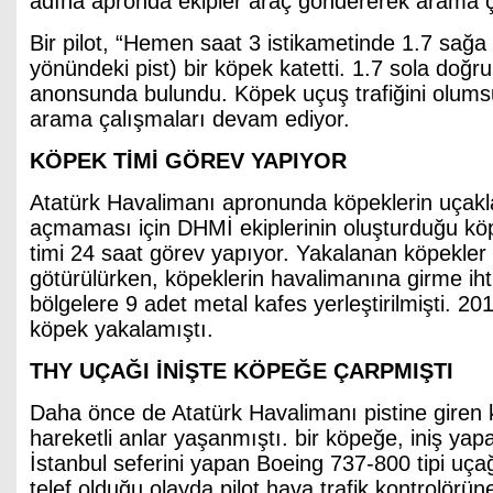
adına apronda ekipler araç göndererek arama ça
Bir pilot, “Hemen saat 3 istikametinde 1.7 sağa
yönündeki pist) bir köpek katetti. 1.7 sola doğru
anonsunda bulundu. Köpek uçuş trafiğini olum
arama çalışmaları devam ediyor.
KÖPEK TİMİ GÖREV YAPIYOR
Atatürk Havalimanı apronunda köpeklerin uçaklar
açmaması için DHMİ ekiplerinin oluşturduğu kö
timi 24 saat görev yapıyor. Yakalanan köpekler
götürülürken, köpeklerin havalimanına girme ih
bölgelere 9 adet metal kafes yerleştirilmişti. 20
köpek yakalamıştı.
THY UÇAĞI İNİŞTE KÖPEĞE ÇARPMIŞTI
Daha önce de Atatürk Havalimanı pistine giren 
hareketli anlar yaşanmıştı. bir köpeğe, iniş ya
İstanbul seferini yapan Boeing 737-800 tipi uça
telef olduğu olayda pilot hava trafik kontrolörü