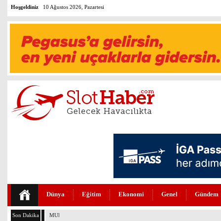
Hoşgeldiniz
10 Ağustos 2026, Pazartesi
Dünya
Eğitim
Ekonomi
Genel
Gündem
Son Dakika
MURAT ÜLKER’DEN THY’NİN DÖNÜŞÜM HİKAYESİNE ÖVGÜ