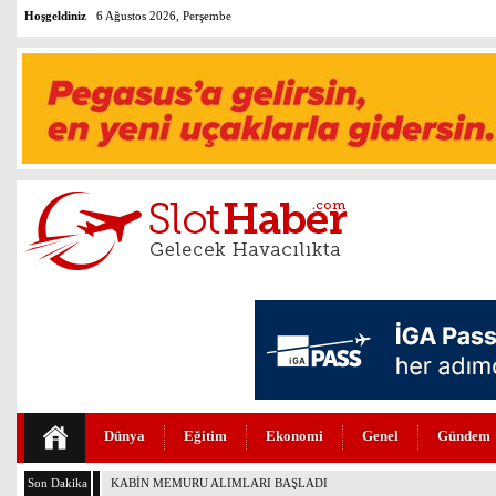
Hoşgeldiniz
6 Ağustos 2026, Perşembe
Dünya
Eğitim
Ekonomi
Genel
Gündem
Son Dakika
THY TİM İŞBİRLİĞİNİ YENİLEDİ