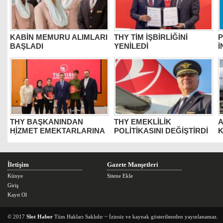
KABİN MEMURU ALIMLARI
THY TİM İŞBİRLİĞİNİ
P
BAŞLADI
YENİLEDİ
İ
THY BAŞKANINDAN
THY EMEKLİLİK
A
HİZMET EMEKTARLARINA
POLİTİKASINI DEĞİŞTİRDİ
K
ZİYARET
Y
İletişim
Gazete Manşetleri
Künye
Sitene Ekle
Giriş
Kayıt Ol
© 2017
Slot Haber
Tüm Hakları Saklıdır ~ İzinsiz ve kaynak gösterilmeden yayınlanamaz.