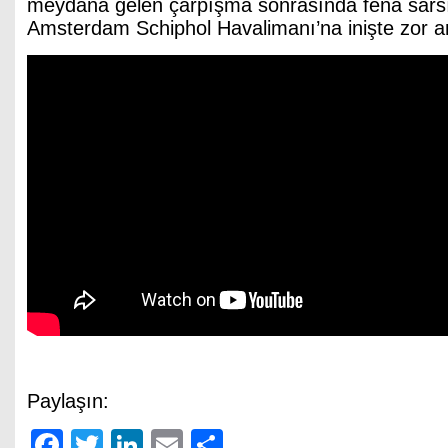
meydana gelen çarpışma sonrasında fena sarsıl
Amsterdam Schiphol Havalimanı’na inişte zor a
Paylaşın:
Facebook
Twitter
LinkedIn
Email
Share