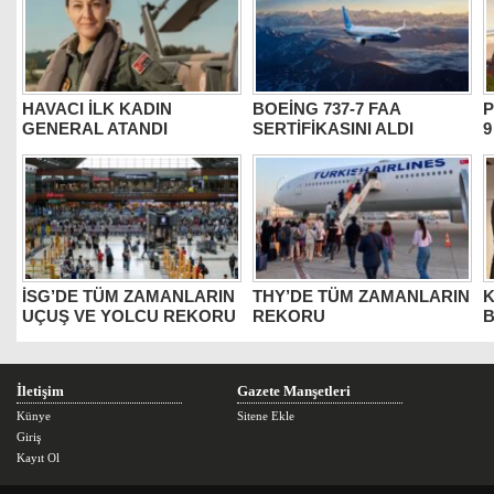
HAVACI İLK KADIN
BOEİNG 737-7 FAA
P
GENERAL ATANDI
SERTİFİKASINI ALDI
9
İSG’DE TÜM ZAMANLARIN
THY’DE TÜM ZAMANLARIN
K
UÇUŞ VE YOLCU REKORU
REKORU
B
İletişim
Gazete Manşetleri
Künye
Sitene Ekle
Giriş
Kayıt Ol