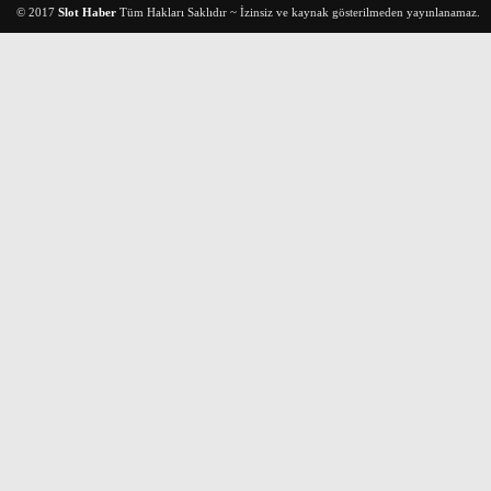
© 2017
Slot Haber
Tüm Hakları Saklıdır ~ İzinsiz ve kaynak gösterilmeden yayınlanamaz.