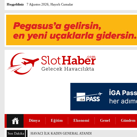
Hoşgeldiniz
7 Ağustos 2026, Hayırlı Cumalar
Dünya
Eğitim
Ekonomi
Genel
Gündem
Son Dakika
BOEİNG 737-7 FAA SERTİFİKASINI ALDI