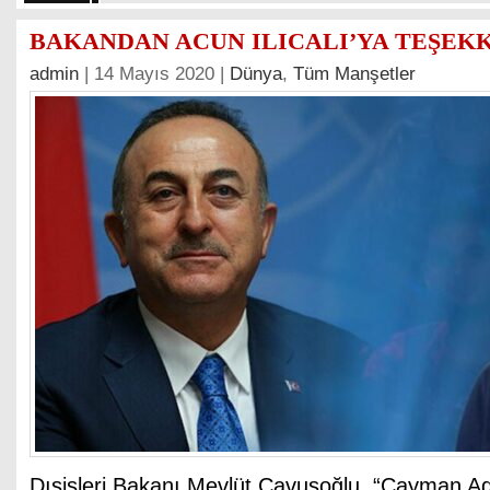
BAKANDAN ACUN ILICALI’YA TEŞEK
admin
| 14 Mayıs 2020 |
Dünya
,
Tüm Manşetler
Dışişleri Bakanı Mevlüt Çavuşoğlu, “Cayman A