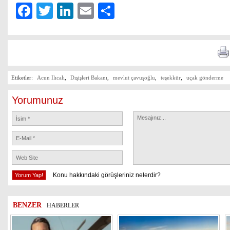
Facebook
Twitter
LinkedIn
Email
Share
Etiketler:
Acun Ilıcalı
,
Dışişleri Bakanı
,
mevlut çavuşoğlu
,
teşekkür
,
uçak gönderme
Yorumunuz
Konu hakkındaki görüşleriniz nelerdir?
BENZER
HABERLER