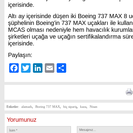
içerisinde.
Altı ay içerisinde düşen iki Boeing 737 MAX 8 
şüphelinin Boeing’in 737 MAX uçakları ile kull
MCAS olması nedeniyle hem havacılık kurumla
şirketleri uçağa ve uçağın sertifikalandırma sür
içerisinde.
Paylaşın:
Facebook
Twitter
LinkedIn
Email
Share
Etiketler:
alamadı
,
Boeing 737 MAX
,
hiç sipariş
,
kaza
,
Nisan
Yorumunuz