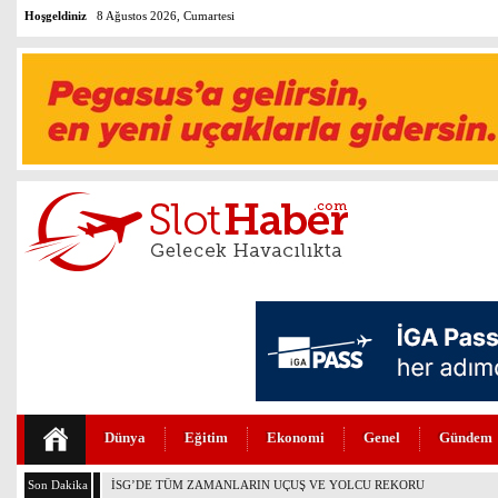
Hoşgeldiniz
8 Ağustos 2026, Cumartesi
Dünya
Eğitim
Ekonomi
Genel
Gündem
Son Dakika
THY’DE TÜM ZAMANLARIN REKORU