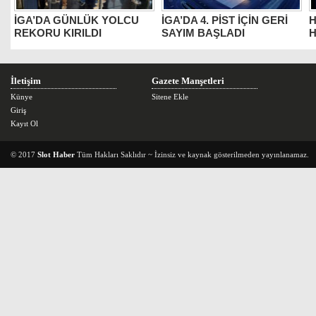
İGA’DA GÜNLÜK YOLCU
İGA’DA 4. PİST İÇİN GERİ
H
REKORU KIRILDI
SAYIM BAŞLADI
H
İletişim
Gazete Manşetleri
Künye
Sitene Ekle
Giriş
Kayıt Ol
© 2017
Slot Haber
Tüm Hakları Saklıdır ~ İzinsiz ve kaynak gösterilmeden yayınlanamaz.