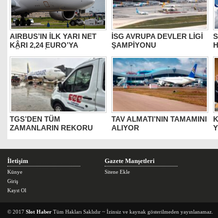
AIRBUS’IN İLK YARI NET
İSG AVRUPA DEVLER LİGİ
S
KÂRI 2,24 EURO’YA
ŞAMPİYONU
H
YÜKSELDİ
TGS’DEN TÜM
TAV ALMATI’NIN TAMAMINI
K
ZAMANLARIN REKORU
ALIYOR
Y
İletişim
Gazete Manşetleri
Künye
Sitene Ekle
Giriş
Kayıt Ol
© 2017
Slot Haber
Tüm Hakları Saklıdır ~ İzinsiz ve kaynak gösterilmeden yayınlanamaz.