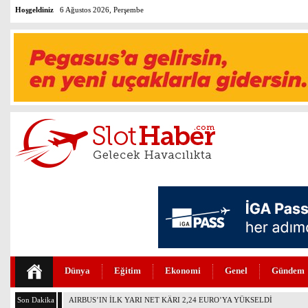
Hoşgeldiniz
6 Ağustos 2026, Perşembe
Dünya
Eğitim
Ekonomi
Genel
Gündem
Son Dakika
İSG AVRUPA DEVLER LİGİ ŞAMPİYONU