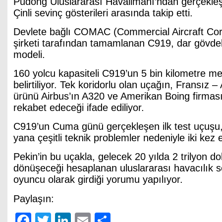
Pudong Uluslararası Havalimanı’ndan gerçekleşe
Çinli sevinç gösterileri arasında takip etti.
Devlete bağlı COMAC (Commercial Aircraft Cor
şirketi tarafından tamamlanan C919, dar gövdeli 
modeli.
160 yolcu kapasiteli C919’un 5 bin kilometre me
belirtiliyor. Tek koridorlu olan uçağın, Fransız –
ürünü Airbus’ın A320 ve Amerikan Boing firması
rekabet edeceği ifade ediliyor.
C919’un Cuma günü gerçekleşen ilk test uçuşu,
yana çeşitli teknik problemler nedeniyle iki kez e
Pekin’in bu uçakla, gelecek 20 yılda 2 trilyon do
dönüşeceği hesaplanan uluslararası havacılık s
oyuncu olarak girdiği yorumu yapılıyor.
Paylaşın:
Facebook
Twitter
LinkedIn
Email
Share