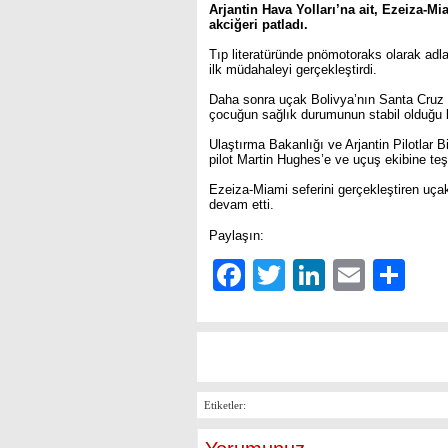
Arjantin Hava Yolları’na ait, Ezeiza-Mi
akciğeri patladı.
Tıp literatüründe pnömotoraks olarak adl
ilk müdahaleyi gerçekleştirdi.
Daha sonra uçak Bolivya’nın Santa Cruz de
çocuğun sağlık durumunun stabil olduğu 
Ulaştırma Bakanlığı ve Arjantin Pilotlar B
pilot Martin Hughes’e ve uçuş ekibine teş
Ezeiza-Miami seferini gerçekleştiren uça
devam etti.
Paylaşın:
Facebook
Twitter
LinkedIn
Email
Sh
Etiketler: