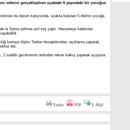
ami seferini gerçekleştiren uçaktaki 8 yaşındaki bir çocuğun
andırılan bu durum karşısında, uçakta bulunan 5 doktor çocuğa
 la Sierra şehrine acil iniş yaptı. Hastaneye kaldırılan
kaydedildi.
irliği konuya ilişkin Twitter hesaplarından, açıklama yaparak,
ekkür etti.
k, 2 saatlik gecikmenin ardından tekrar kalkış yaparak uçuşuna
are
Yazdır
PDF
E-Mail