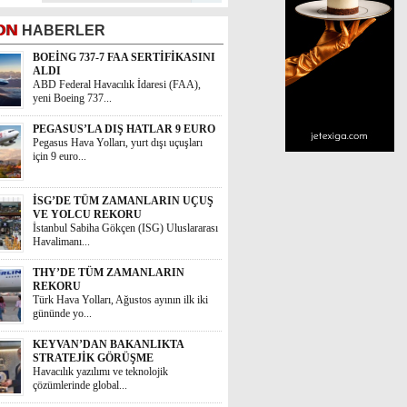
ON
HABERLER
BOEİNG 737-7 FAA SERTİFİKASINI
ALDI
ABD Federal Havacılık İdaresi (FAA),
yeni Boeing 737...
PEGASUS’LA DIŞ HATLAR 9 EURO
Pegasus Hava Yolları, yurt dışı uçuşları
için 9 euro...
İSG’DE TÜM ZAMANLARIN UÇUŞ
VE YOLCU REKORU
İstanbul Sabiha Gökçen (ISG) Uluslararası
Havalimanı...
THY’DE TÜM ZAMANLARIN
REKORU
Türk Hava Yolları, Ağustos ayının ilk iki
gününde yo...
KEYVAN’DAN BAKANLIKTA
STRATEJİK GÖRÜŞME
Havacılık yazılımı ve teknolojik
çözümlerinde global...