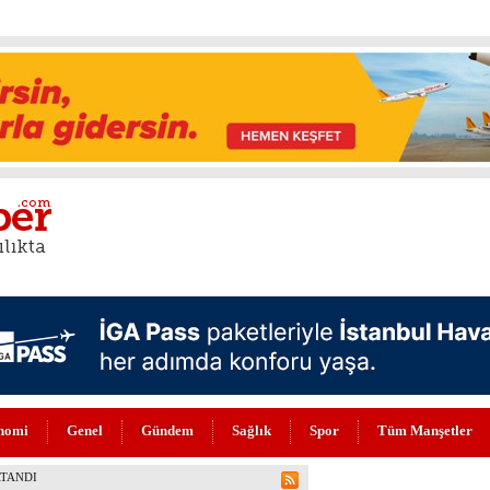
nomi
Genel
Gündem
Sağlık
Spor
Tüm Manşetler
NI ALDI