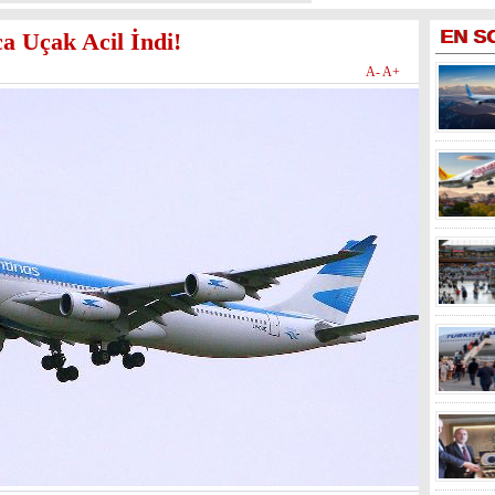
EN
S
a Uçak Acil İndi!
A-
A+