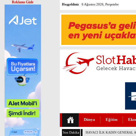
Reklamı Gizle
Hoşgeldiniz
6 Ağustos 2026, Perşembe
Dünya
Eğitim
Eko
Son Dakika
BOEİNG 737-7 FAA SERTİFİKASI