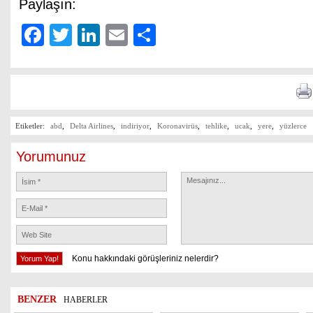
Paylaşın:
Facebook
Twitter
LinkedIn
Email
Share
Etiketler:
abd
,
Delta Airlines
,
indiriyor
,
Koronavirüs
,
tehlike
,
ucak
,
yere
,
yüzlerce
Yorumunuz
Konu hakkındaki görüşleriniz nelerdir?
BENZER
HABERLER