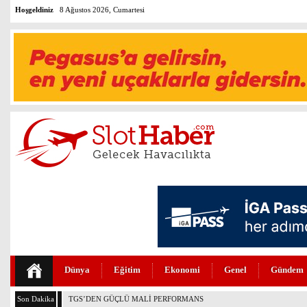
Hoşgeldiniz
8 Ağustos 2026, Cumartesi
Dünya
Eğitim
Ekonomi
Genel
Gündem
Son Dakika
THY VE PEGASUS DÜNYANIN EN DEĞERLİLERİ ARASINDA