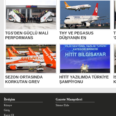
TGS’DEN GÜÇLÜ MALİ
THY VE PEGASUS
T
PERFORMANS
DÜNYANIN EN
‘
DEĞERLİLERİ ARASINDA
B
SEZON ORTASINDA
HİTİT YAZILIMDA TÜRKİYE
İ
KORKUTAN GREV
ŞAMPİYONU
K
İletişim
Gazete Manşetleri
Künye
Sitene Ekle
Giriş
Kayıt Ol