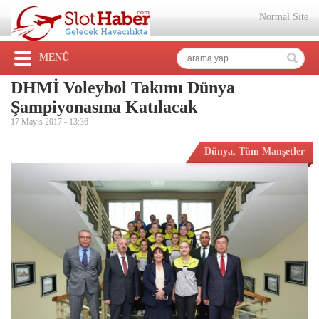
Normal Site
MENÜ
DHMİ Voleybol Takımı Dünya
Şampiyonasına Katılacak
17 Mayıs 2017 -
13:36
Dünya
,
Tüm Manşetler