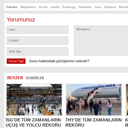
Etiketler:
Başmüdürü
,
Devlet
,
emekli
,
Esenboğa
,
Fahmettin
,
hava
,
İşletmesi
,
Meydan
Yorumunuz
Konu hakkındaki görüşleriniz nelerdir?
BENZER
HABERLER
İSG’DE TÜM ZAMANLARIN
THY’DE TÜM ZAMANLARIN
K
UÇUŞ VE YOLCU REKORU
REKORU
B