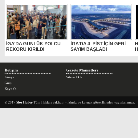
İGA’DA GÜNLÜK YOLCU
İGA’DA 4. PİST İÇİN GERİ
H
REKORU KIRILDI
SAYIM BAŞLADI
H
İletişim
Gazete Manşetleri
Künye
Sitene Ekle
Giriş
Kayıt Ol
© 2017
Slot Haber
Tüm Hakları Saklıdır ~ İzinsiz ve kaynak gösterilmeden yayınlanamaz.