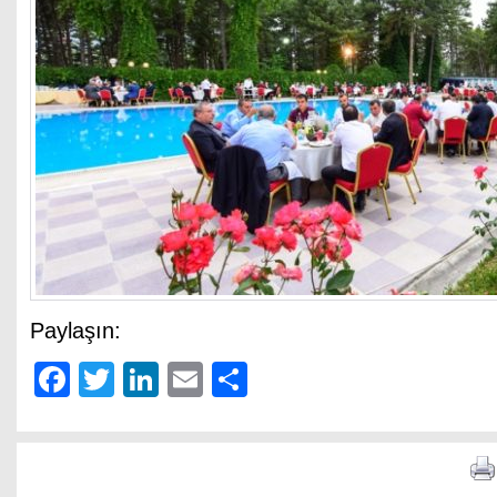
Paylaşın:
Facebook
Twitter
LinkedIn
Email
Share