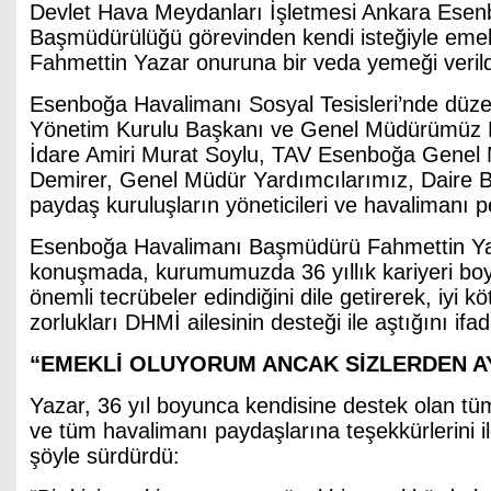
Devlet Hava Meydanları İşletmesi Ankara Ese
Başmüdürülüğü görevinden kendi isteğiyle emek
Fahmettin Yazar onuruna bir veda yemeği verild
Esenboğa Havalimanı Sosyal Tesisleri’nde dü
Yönetim Kurulu Başkanı ve Genel Müdürümüz 
İdare Amiri Murat Soylu, TAV Esenboğa Genel
Demirer, Genel Müdür Yardımcılarımız, Daire 
paydaş kuruluşların yöneticileri ve havalimanı pe
Esenboğa Havalimanı Başmüdürü Fahmettin Ya
konuşmada, kurumumuzda 36 yıllık kariyeri boy
önemli tecrübeler edindiğini dile getirerek, iyi k
zorlukları DHMİ ailesinin desteği ile aştığını ifad
“EMEKLİ OLUYORUM ANCAK SİZLERDEN A
Yazar, 36 yıl boyunca kendisine destek olan tü
ve tüm havalimanı paydaşlarına teşekkürlerini 
şöyle sürdürdü: