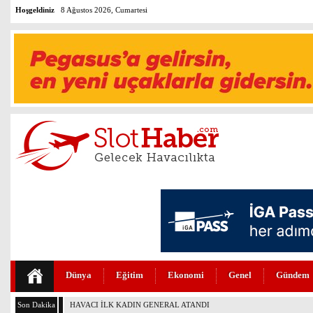
Hoşgeldiniz
8 Ağustos 2026, Cumartesi
Dünya
Eğitim
Ekonomi
Genel
Gündem
Son Dakika
BOEİNG 737-7 FAA SERTİFİKASINI ALDI