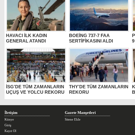
HAVACI İLK KADIN
BOEİNG 737-7 FAA
P
GENERAL ATANDI
SERTİFİKASINI ALDI
9
İSG’DE TÜM ZAMANLARIN
THY’DE TÜM ZAMANLARIN
K
UÇUŞ VE YOLCU REKORU
REKORU
B
İletişim
Gazete Manşetleri
Künye
Sitene Ekle
Giriş
Kayıt Ol