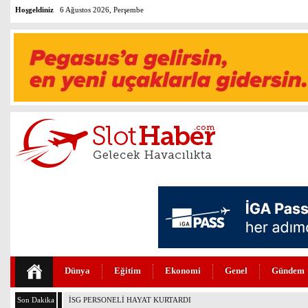
Hoşgeldiniz
6 Ağustos 2026, Perşembe
Dünya
Eğitim
Ekonomi
Genel
Gündem
Son Dakika
PEGASUS’TAN HUKUKTA YAPAY ZEKA DEVRİMİ