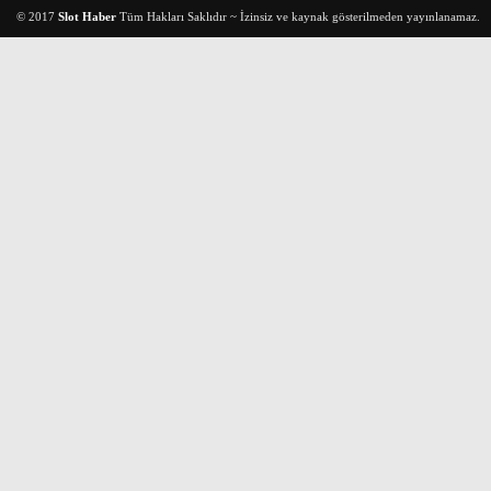
© 2017
Slot Haber
Tüm Hakları Saklıdır ~ İzinsiz ve kaynak gösterilmeden yayınlanamaz.