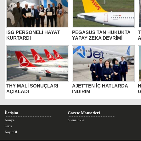
İSG PERSONELİ HAYAT
PEGASUS’TAN HUKUKTA
T
KURTARDI
YAPAY ZEKA DEVRİMİ
THY MALİ SONUÇLARI
AJET’TEN İÇ HATLARDA
H
AÇIKLADI
İNDİRİM
G
İletişim
Gazete Manşetleri
Künye
Sitene Ekle
Giriş
Kayıt Ol