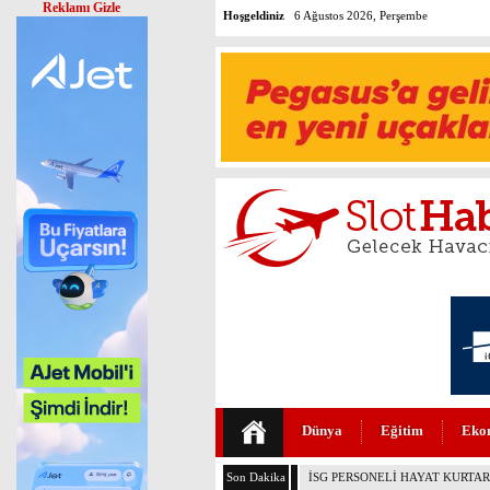
Reklamı Gizle
Hoşgeldiniz
6 Ağustos 2026, Perşembe
Dünya
Eğitim
Eko
Son Dakika
PEGASUS’TAN HUKUKTA YAPAY