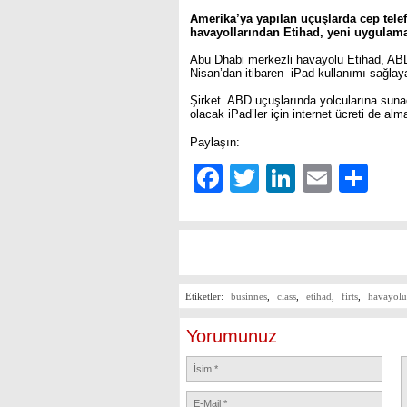
Amerika’ya yapılan uçuşlarda cep tel
havayollarından Etihad, yeni uygulama
Abu Dhabi merkezli havayolu Etihad, ABD 
Nisan’dan itibaren iPad kullanımı sağlay
Şirket. ABD uçuşlarında yolcularına sun
olacak iPad’ler için internet ücreti de al
Paylaşın:
Facebook
Twitter
LinkedIn
Email
Sh
Etiketler:
businnes
,
class
,
etihad
,
firts
,
havayolu
Yorumunuz