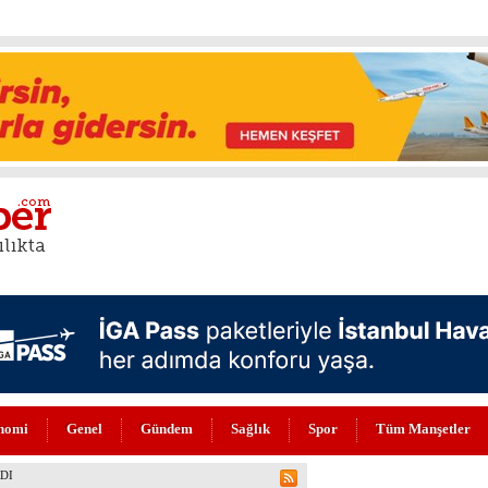
nomi
Genel
Gündem
Sağlık
Spor
Tüm Manşetler
 ZEKA DEVRİMİ