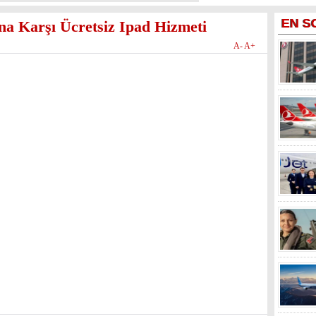
EN
S
na Karşı Ücretsiz Ipad Hizmeti
A-
A+