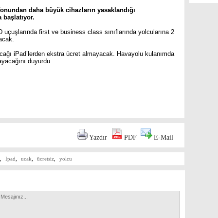
efonundan daha büyük cihazların yasaklandığı
 başlatıyor.
uçuşlarında first ve business class sınıflarında yolcularına 2
acak.
acağı iPad’lerden ekstra ücret almayacak. Havayolu kulanımda
mayacağını duyurdu.
are
Yazdır
PDF
E-Mail
,
Ipad
,
ucak
,
ücretsiz
,
yolcu