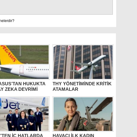
nelerdir?
ASUS’TAN HUKUKTA
THY YÖNETİMİNDE KRİTİK
Y ZEKA DEVRİMİ
ATAMALAR
’TEN İÇ HATLARDA
HAVACI İLK KADIN