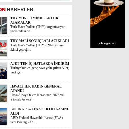
ON
HABERLER
THY YÖNETİMİNDE KRİTİK
ATAMALAR
Türk Hava Yolları (THY), organizasyon
yapısındaki de...
THY MALİ SONUÇLARI AÇIKLADI
Türk Hava Yolları (THY), 2026 yılının
ikinci çeyreği...
AJET’TEN İÇ HATLARDA İNDİRİM
Türkiye’nin en genç hava yolu şirketi AJet,
yurt içi...
HAVACI İLK KADIN GENERAL
ATANDI
Hava Albay Özlem Karapınar, 2026 yılı
Yüksek Askerî ...
BOEİNG 737-7 FAA SERTİFİKASINI
ALDI
ABD Federal Havacılık İdaresi (FAA),
yeni Boeing 737...