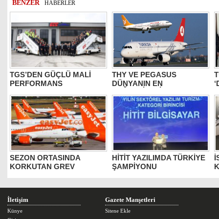
BENZER
HABERLER
TGS’DEN GÜÇLÜ MALİ
THY VE PEGASUS
T
PERFORMANS
DÜNYANIN EN
‘
DEĞERLİLERİ ARASINDA
B
SEZON ORTASINDA
HİTİT YAZILIMDA TÜRKİYE
İ
KORKUTAN GREV
ŞAMPİYONU
K
İletişim
Gazete Manşetleri
Künye
Sitene Ekle