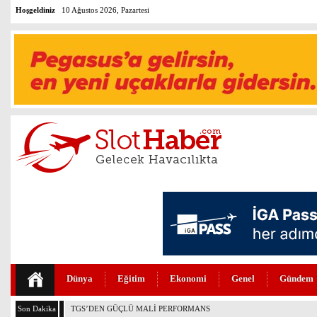
Hoşgeldiniz
10 Ağustos 2026, Pazartesi
Dünya
Eğitim
Ekonomi
Genel
Gündem
Son Dakika
THY VE PEGASUS DÜNYANIN EN DEĞERLİLERİ ARASINDA