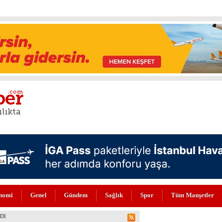
nomi
Genel
Gündem
Sağlık
Spor
Tüm Manşetler
 ZEKA DEVRİMİ