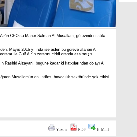
 Air’in CEO’su Maher Salman Al Musallam, görevinden istifa
eden, Mayıs 2016 yılında ise aslen bu göreve atanan Al
ramı ile Gulf Air’in zararını ciddi oranda azaltmıştı.
n Rashid Alzayani, bugüne kadar ki katkılarından dolayı Al
ağmen Musallam’ın ani istifası havacılık sektöründe şok etkisi
are
Yazdır
PDF
E-Mail