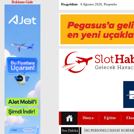
Reklamı Gizle
Hoşgeldiniz
6 Ağustos 2026, Perşembe
Dünya
Eğitim
Eko
Son Dakika
PEGASUS’TAN HUKUKTA YAPAY