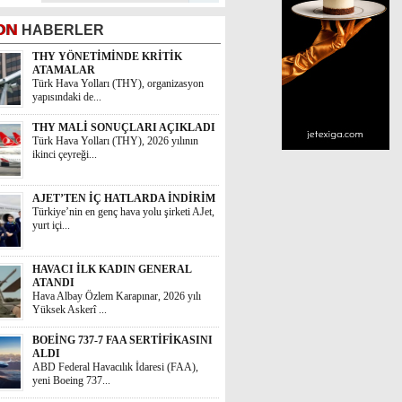
ON
HABERLER
THY YÖNETİMİNDE KRİTİK
ATAMALAR
Türk Hava Yolları (THY), organizasyon
yapısındaki de...
THY MALİ SONUÇLARI AÇIKLADI
Türk Hava Yolları (THY), 2026 yılının
ikinci çeyreği...
AJET’TEN İÇ HATLARDA İNDİRİM
Türkiye’nin en genç hava yolu şirketi AJet,
yurt içi...
HAVACI İLK KADIN GENERAL
ATANDI
Hava Albay Özlem Karapınar, 2026 yılı
Yüksek Askerî ...
BOEİNG 737-7 FAA SERTİFİKASINI
ALDI
ABD Federal Havacılık İdaresi (FAA),
yeni Boeing 737...