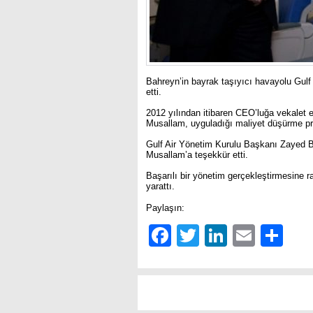
Bahreyn’in bayrak taşıyıcı havayolu Gulf
etti.
2012 yılından itibaren CEO’luğa vekalet 
Musallam, uyguladığı maliyet düşürme prog
Gulf Air Yönetim Kurulu Başkanı Zayed Bi
Musallam’a teşekkür etti.
Başarılı bir yönetim gerçekleştirmesine r
yarattı.
Paylaşın:
Facebook
Twitter
LinkedIn
Email
Sh