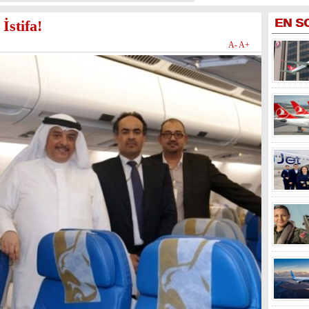
EN
S
İstifa!
A-
A+