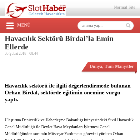
Normal Site
MENÜ
Havacılık Sektörü Birdal’la Emin
Ellerde
05 Şubat 2018 -
08:44
Dünya
,
Tüm Manşetler
Havacılık sektörü ile ilgili değerlendirmede bulunan
Orhan Birdal, sektörde eğitimin önemine vurgu
yaptı.
Ulaştırma Denizcilik ve Haberleşme Bakanlığı bünyesindeki Sivil Havacılık
Genel Müdürlüğü ile Devlet Hava Meydanları İşletmesi Genel
Müdürlüğünden sorumlu Müsteşar Yardımcısı görevini yürüten Orhan