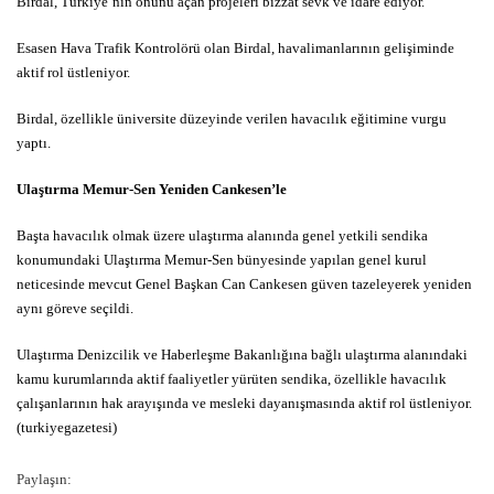
Birdal, Türkiye’nin önünü açan projeleri bizzat sevk ve idare ediyor.
Esasen Hava Trafik Kontrolörü olan Birdal, havalimanlarının gelişiminde
aktif rol üstleniyor.
Birdal, özellikle üniversite düzeyinde verilen havacılık eğitimine vurgu
yaptı.
Ulaştırma Memur-Sen Yeniden Cankesen’le
Başta havacılık olmak üzere ulaştırma alanında genel yetkili sendika
konumundaki Ulaştırma Memur-Sen bünyesinde yapılan genel kurul
neticesinde mevcut Genel Başkan Can Cankesen güven tazeleyerek yeniden
aynı göreve seçildi.
Ulaştırma Denizcilik ve Haberleşme Bakanlığına bağlı ulaştırma alanındaki
kamu kurumlarında aktif faaliyetler yürüten sendika, özellikle havacılık
çalışanlarının hak arayışında ve mesleki dayanışmasında aktif rol üstleniyor.
(turkiyegazetesi)
Paylaşın: