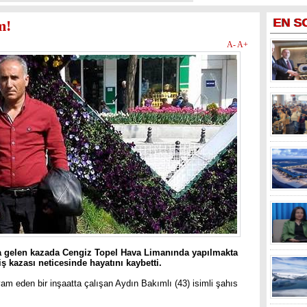
EN
S
m!
A-
A+
a gelen kazada Cengiz Topel Hava Limanında yapılmakta
 iş kazası neticesinde hayatını kaybetti.
m eden bir inşaatta çalışan Aydın Bakımlı (43) isimli şahıs