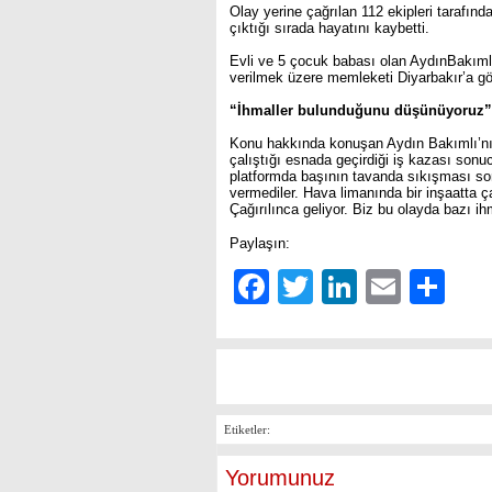
Olay yerine çağrılan 112 ekipleri tarafı
çıktığı sırada hayatını kaybetti.
Evli ve 5 çocuk babası olan AydınBakımlı
verilmek üzere memleketi Diyarbakır’a gö
“İhmaller bulunduğunu düşünüyoruz”
Konu hakkında konuşan Aydın Bakımlı’n
çalıştığı esnada geçirdiği iş kazası son
platformda başının tavanda sıkışması sonu
vermediler. Hava limanında bir inşaatta 
Çağırılınca geliyor. Biz bu olayda bazı i
Paylaşın:
Facebook
Twitter
LinkedIn
Email
Sh
Etiketler:
Yorumunuz