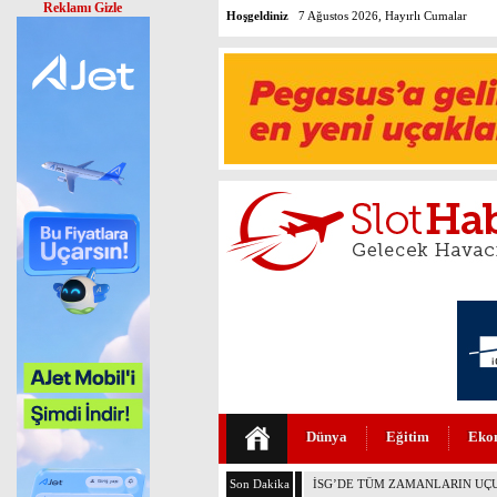
Reklamı Gizle
Hoşgeldiniz
7 Ağustos 2026, Hayırlı Cumalar
Dünya
Eğitim
Eko
Son Dakika
THY’DE TÜM ZAMANLARIN R