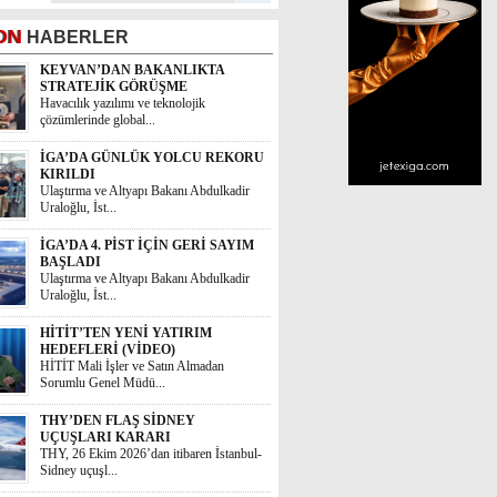
ON
HABERLER
KEYVAN’DAN BAKANLIKTA
STRATEJİK GÖRÜŞME
Havacılık yazılımı ve teknolojik
çözümlerinde global...
İGA’DA GÜNLÜK YOLCU REKORU
KIRILDI
Ulaştırma ve Altyapı Bakanı Abdulkadir
Uraloğlu, İst...
İGA’DA 4. PİST İÇİN GERİ SAYIM
BAŞLADI
Ulaştırma ve Altyapı Bakanı Abdulkadir
Uraloğlu, İst...
HİTİT’TEN YENİ YATIRIM
HEDEFLERİ (VİDEO)
HİTİT Mali İşler ve Satın Almadan
Sorumlu Genel Müdü...
THY’DEN FLAŞ SİDNEY
UÇUŞLARI KARARI
THY, 26 Ekim 2026’dan itibaren İstanbul-
Sidney uçuşl...