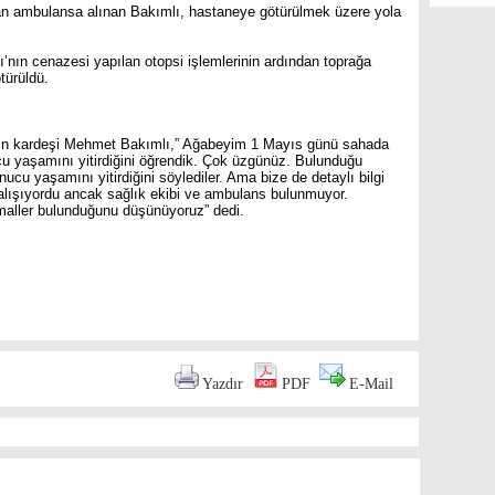
ndan ambulansa alınan Bakımlı, hastaneye götürülmek üzere yola
’nın cenazesi yapılan otopsi işlemlerinin ardından toprağa
türüldü.
ın kardeşi Mehmet Bakımlı,” Ağabeyim 1 Mayıs günü sahada
ucu yaşamını yitirdiğini öğrendik. Çok üzgünüz. Bulunduğu
cu yaşamını yitirdiğini söylediler. Ama bize de detaylı bilgi
çalışıyordu ancak sağlık ekibi ve ambulans bulunmuyor.
hmaller bulunduğunu düşünüyoruz” dedi.
are
Yazdır
PDF
E-Mail