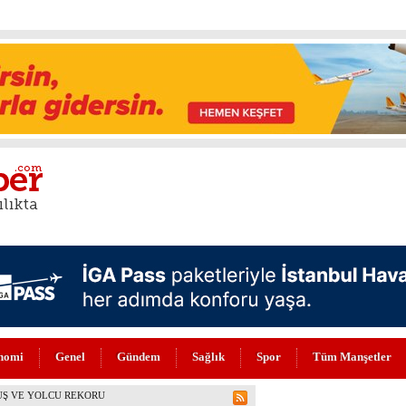
nomi
Genel
Gündem
Sağlık
Spor
Tüm Manşetler
EKORU