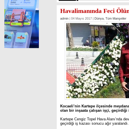
Havalimanında Feci Ölü
admin
| 04 Mayıs 2017 |
Dünya
,
Tüm Manşetler
Kocaeli’nin Kartepe ilçesinde meydan
olan bir inşaata çalışan işçi, geçirdiği
Kartepe Cengiz Topel Hava Alanı’nda deva
geçirdiği iş kazası sonucu ağır yaralandı.