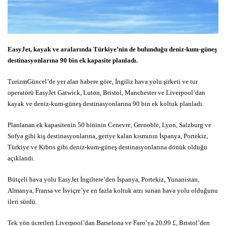
EasyJet, kayak ve aralarında Türkiye’nin de bulunduğu deniz-kum-güneş
destinasyonlarına 90 bin ek kapasite planladı.
TurizmGüncel’de yer alan habere göre, İngiliz hava yolu şirketi ve tur
operatörü EasyJet Gatwick, Luton, Bristol, Manchester ve Liverpool’dan
kayak ve deniz-kum-güneş destinasyonlarına 90 bin ek koltuk planladı.
Planlanan ek kapasitenin 50 bininin Cenevre, Grenoble, Lyon, Salzburg ve
Sofya gibi kış destinasyonlarına, geriye kalan kısmının İspanya, Portekiz,
Türkiye ve Kıbrıs gibi deniz-kum-güneş destinasyonlarına dönük olduğu
açıklandı.
Bütçeli hava yolu EasyJet İngiltere’den İspanya, Portekiz, Yunanistan,
Almanya, Fransa ve İsviçre’ye en fazla koltuk arzı sunan hava yolu olduğunu
ileri sürdü.
Tek yön ücretleri Liverpool’dan Barselona ve Faro’ya 20,99 £, Bristol’den