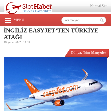
Normal Site
MENÜ
İNGİLİZ EASYJET’TEN TÜRKİYE
ATAĞI
19 Şubat 2022 -
11:39
Dünya
,
Tüm Manşetler