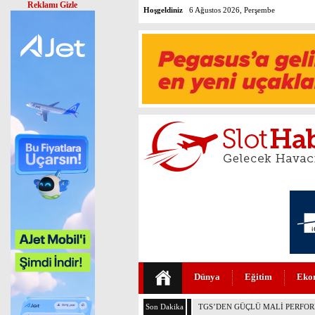
Reklamı Gizle
Hoşgeldiniz
6 Ağustos 2026, Perşembe
Dünya
Eğitim
Eko
Son Dakika
THY VE PEGASUS DÜNYANIN E