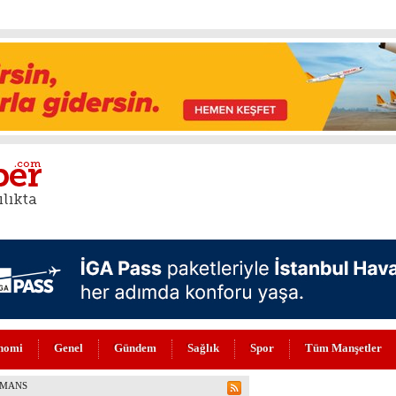
nomi
Genel
Gündem
Sağlık
Spor
Tüm Manşetler
N DEĞERLİLERİ ARASINDA