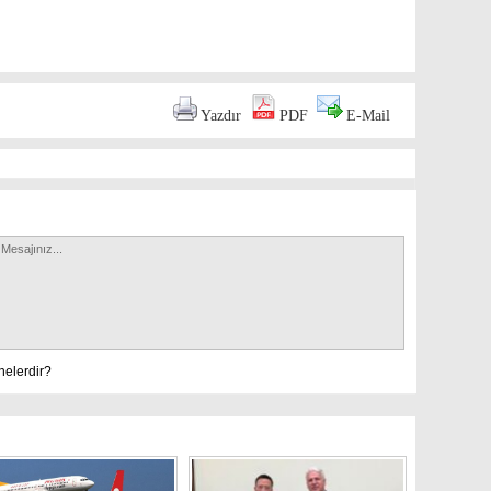
are
Yazdır
PDF
E-Mail
nelerdir?