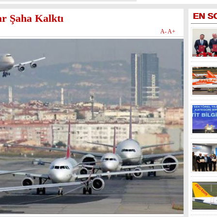
EN
S
ar Şaha Kalktı
A-
A+