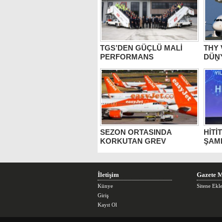
TGS’DEN GÜÇLÜ MALİ
THY
PERFORMANS
DÜN
DEĞE
SEZON ORTASINDA
HİTİ
KORKUTAN GREV
ŞAM
İletişim
Gazete M
Künye
Sitene Ekl
Giriş
Kayıt Ol