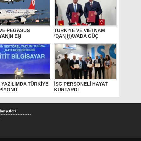
 VE PEGASUS
TÜRKİYE VE VİETNAM
YANIN EN
‘DAN HAVADA GÜÇ
RLİLERİ ARASINDA
BİRLİĞİ
T YAZILIMDA TÜRKİYE
İSG PERSONELİ HAYAT
PİYONU
KURTARDI
anşetleri
e