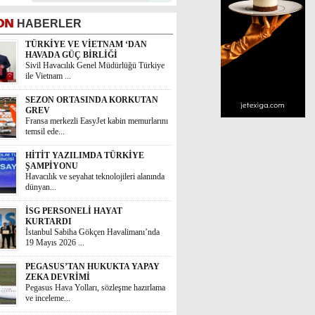
ON
HABERLER
TÜRKİYE VE VİETNAM ‘DAN
HAVADA GÜÇ BİRLİĞİ
Sivil Havacılık Genel Müdürlüğü Türkiye
ile Vietnam ...
SEZON ORTASINDA KORKUTAN
GREV
Fransa merkezli EasyJet kabin memurlarını
temsil ede...
HİTİT YAZILIMDA TÜRKİYE
ŞAMPİYONU
Havacılık ve seyahat teknolojileri alanında
dünyan...
İSG PERSONELİ HAYAT
KURTARDI
İstanbul Sabiha Gökçen Havalimanı’nda
19 Mayıs 2026 ...
PEGASUS’TAN HUKUKTA YAPAY
ZEKA DEVRİMİ
Pegasus Hava Yolları, sözleşme hazırlama
ve inceleme...