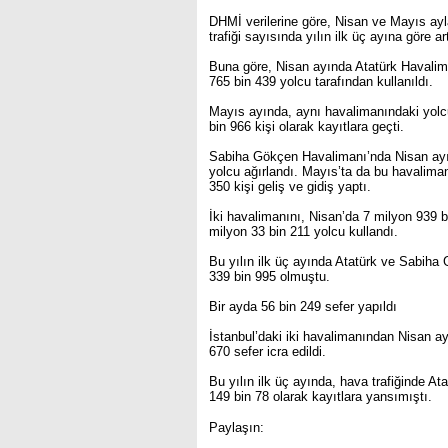
DHMİ verilerine göre, Nisan ve Mayıs ayl
trafiği sayısında yılın ilk üç ayına göre a
Buna göre, Nisan ayında Atatürk Havaliman
765 bin 439 yolcu tarafından kullanıldı.
Mayıs ayında, aynı havalimanındaki yolcu
bin 966 kişi olarak kayıtlara geçti.
Sabiha Gökçen Havalimanı’nda Nisan ayın
yolcu ağırlandı. Mayıs’ta da bu havaliman
350 kişi geliş ve gidiş yaptı.
İki havalimanını, Nisan’da 7 milyon 939 
milyon 33 bin 211 yolcu kullandı.
Bu yılın ilk üç ayında Atatürk ve Sabiha
339 bin 995 olmuştu.
Bir ayda 56 bin 249 sefer yapıldı
İstanbul’daki iki havalimanından Nisan a
670 sefer icra edildi.
Bu yılın ilk üç ayında, hava trafiğinde A
149 bin 78 olarak kayıtlara yansımıştı.
Paylaşın: