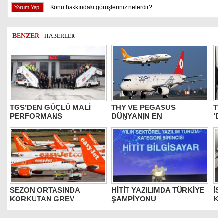
Konu hakkındaki görüşleriniz nelerdir?
BENZER
HABERLER
TGS’DEN GÜÇLÜ MALİ
THY VE PEGASUS
T
PERFORMANS
DÜNYANIN EN
‘
DEĞERLİLERİ ARASINDA
B
SEZON ORTASINDA
HİTİT YAZILIMDA TÜRKİYE
İ
KORKUTAN GREV
ŞAMPİYONU
K