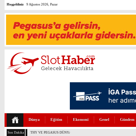
Hoşgeldiniz
9 Ağustos 2026, Pazar
Dünya
Eğitim
Ekonomi
Genel
Gündem
Son Dakika
THY VE PEGASUS DÜNYANIN EN DEĞERLİLERİ ARASINDA