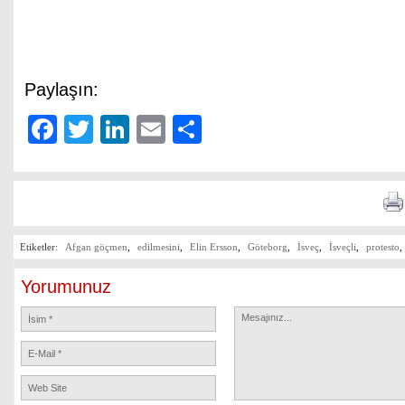
Paylaşın:
Facebook
Twitter
LinkedIn
Email
Share
Etiketler:
Afgan göçmen
,
edilmesini
,
Elin Ersson
,
Göteborg
,
İsveç
,
İsveçli
,
protesto
,
Yorumunuz