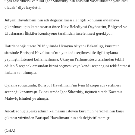
uçak tasarımcısı ve pilot İgor Sikorskiy’nin anısının yaşatılmasına yardımcı
olacak” diye kaydetti.
Julyanı Havalimanı’nın adı değiştirilmesi ile ilgili konunun oylamaya
çıkarılması için karar tasarısı önce Kiev Belediyesi Özyönetim, Bölgesel ve
Uluslararası İlişkiler Komisyonu tarafından incelenmesi gerekiyor.
Hatırlanacağı üzere 2016 yılında Ukrayna Altyapı Bakanlığı, kurumun
sitesinde Borispol Havalimanı’nın yeni adı seçilmesi ile ilgili oylama
yapmıştı. İnternet kullanıcılarına, Ukrayna Parlamentosu tarafından teklif
edilen 5 seçenek arasından birini seçmesi veya kendi seçeneğini teklif etmesi
imkanı sunulmuştu.
Oylama sonucunda, Borispol Havalimanı’na İvan Mazepa adı verilmesi
seçeneği kazanmıştı. İkinci sırada İgor Sikorskiy, üçüncü sırada Kazemir
Maleviç isimleri ye almıştı.
Ancak sonuçta, eski adının kalmasını isteyen kurumun personelinin karşı
çıkması yüzünden Borispol Havalimanı’nın adı değiştirilmemişti.
(QHA)