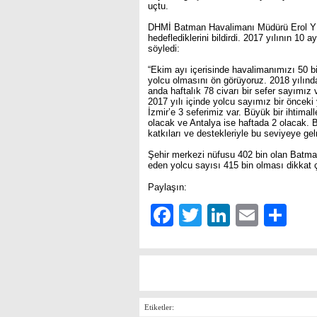
uçtu.
DHMİ Batman Havalimanı Müdürü Erol Yıl
hedeflediklerini bildirdi. 2017 yılının 10 
söyledi:
“Ekim ayı içerisinde havalimanımızı 50 bi
yolcu olmasını ön görüyoruz. 2018 yılınd
anda haftalık 78 civarı bir sefer sayımı
2017 yılı içinde yolcu sayımız bir önceki 
İzmir’e 3 seferimiz var. Büyük bir ihtima
olacak ve Antalya ise haftada 2 olacak. B
katkıları ve destekleriyle bu seviyeye ge
Şehir merkezi nüfusu 402 bin olan Batma
eden yolcu sayısı 415 bin olması dikkat ç
Paylaşın:
Facebook
Twitter
LinkedIn
Email
Sh
Etiketler: