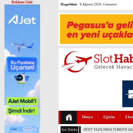
Reklamı Gizle
Hoşgeldiniz
8 Ağustos 2026, Cumartesi
Dünya
Eğitim
Eko
Son Dakika
İSG PERSONELİ HAYAT KURTAR