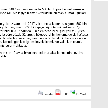
maz, 2017 yılı sonuna kadar 500 bin kişiye hizmet vermeyi
ayında 415 bin kişiye hizmet verdiklerini anlatan Yılmaz, şunları
n yolcu ziyaret etti. 2017 yılı sonuna kadar bu sayının 500 bin
a yolcu sayımızın 600 bini geçeceğini tahmin ediyoruz. Şu
z var bunun 2018 yılında 100’e çıkacağını düşünüyoruz. Ayrıca
yıla göre yüzde 32 artışla bölgede iyi bir konuma geldi. Haftada
lle de İstanbul sefer sayımız günde 5 olacak. Ankara ise günde 3
u konuda gerek bölge milletvekillerimiz ve valimizin olumlu
lmiş bulunmaktayız.”
n’ın son 10 ayda havalimanından uçakla iç hatlarda seyahat
ekti.
are
Yazdır
PDF
E-Mail