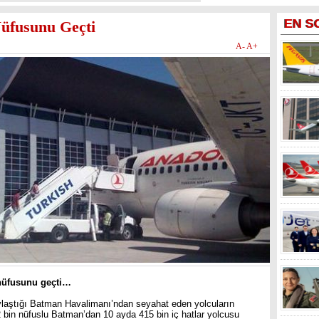
EN
S
üfusunu Geçti
A-
A+
 nüfusunu geçti…
ylaştığı Batman Havalimanı’ndan seyahat eden yolcuların
2 bin nüfuslu Batman’dan 10 ayda 415 bin iç hatlar yolcusu