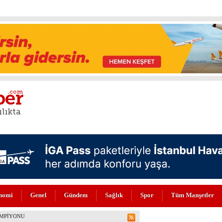
nomi
Genel
Gündem
Sağlık
Spor
Tüm Manşetler
DI