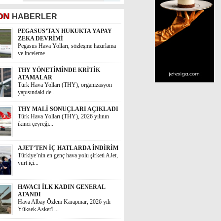
ON
HABERLER
PEGASUS’TAN HUKUKTA YAPAY
ZEKA DEVRİMİ
Pegasus Hava Yolları, sözleşme hazırlama
ve inceleme...
THY YÖNETİMİNDE KRİTİK
ATAMALAR
Türk Hava Yolları (THY), organizasyon
yapısındaki de...
THY MALİ SONUÇLARI AÇIKLADI
Türk Hava Yolları (THY), 2026 yılının
ikinci çeyreği...
AJET’TEN İÇ HATLARDA İNDİRİM
Türkiye’nin en genç hava yolu şirketi AJet,
yurt içi...
HAVACI İLK KADIN GENERAL
ATANDI
Hava Albay Özlem Karapınar, 2026 yılı
Yüksek Askerî ...