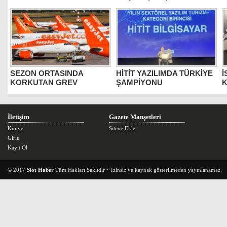
DEĞERLİLERİ ARASINDA
B
SEZON ORTASINDA
HİTİT YAZILIMDA TÜRKİYE
İ
KORKUTAN GREV
ŞAMPİYONU
K
İletişim
Gazete Manşetleri
Künye
Sitene Ekle
Giriş
Kayıt Ol
© 2017
Slot Haber
Tüm Hakları Saklıdır ~ İzinsiz ve kaynak gösterilmeden yayınlanamaz.