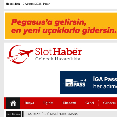
Hoşgeldiniz
9 Ağustos 2026, Pazar
Dünya
Eğitim
Ekonomi
Genel
Gündem
Son Dakika
THY VE PEGASUS DÜNYANIN EN DEĞERLİLERİ ARASINDA