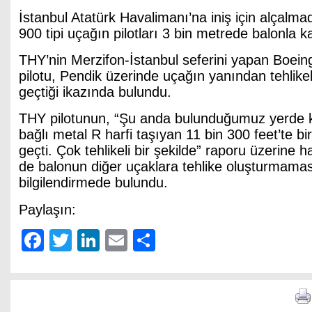
İstanbul Atatürk Havalimanı’na iniş için alçalm
900 tipi uçağın pilotları 3 bin metrede balonla ka
THY’nin Merzifon-İstanbul seferini yapan Boein
pilotu, Pendik üzerinde uçağın yanından tehlikeli
geçtiği ikazında bulundu.
THY pilotunun, “Şu anda bulunduğumuz yerde k
bağlı metal R harfi taşıyan 11 bin 300 feet’te b
geçti. Çok tehlikeli bir şekilde” raporu üzerine h
de balonun diğer uçaklara tehlike oluşturmaması
bilgilendirmede bulundu.
Paylaşın:
Facebook
Twitter
LinkedIn
Email
Share