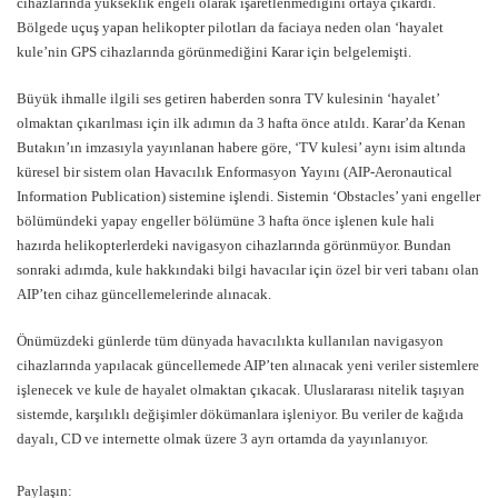
cihazlarında yükseklik engeli olarak işaretlenmediğini ortaya çıkardı.
Bölgede uçuş yapan helikopter pilotları da faciaya neden olan ‘hayalet
kule’nin GPS cihazlarında görünmediğini Karar için belgelemişti.
Büyük ihmalle ilgili ses getiren haberden sonra TV kulesinin ‘hayalet’
olmaktan çıkarılması için ilk adımın da 3 hafta önce atıldı. Karar’da Kenan
Butakın’ın imzasıyla yayınlanan habere göre, ‘TV kulesi’ aynı isim altında
küresel bir sistem olan Havacılık Enformasyon Yayını (AIP-Aeronautical
Information Publication) sistemine işlendi. Sistemin ‘Obstacles’ yani engeller
bölümündeki yapay engeller bölümüne 3 hafta önce işlenen kule hali
hazırda helikopterlerdeki navigasyon cihazlarında görünmüyor. Bundan
sonraki adımda, kule hakkındaki bilgi havacılar için özel bir veri tabanı olan
AIP’ten cihaz güncellemelerinde alınacak.
Önümüzdeki günlerde tüm dünyada havacılıkta kullanılan navigasyon
cihazlarında yapılacak güncellemede AIP’ten alınacak yeni veriler sistemlere
işlenecek ve kule de hayalet olmaktan çıkacak. Uluslararası nitelik taşıyan
sistemde, karşılıklı değişimler dökümanlara işleniyor. Bu veriler de kağıda
dayalı, CD ve internette olmak üzere 3 ayrı ortamda da yayınlanıyor.
Paylaşın: