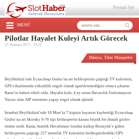
Normal Site
MENÜ
Pilotlar Hayalet Kuleyi Artık Görecek
23 Temmuz 2017 -
19:21
Dünya
,
Tüm Manşetler
Beylikdüzü’nde Eczacıbaşı Grubu’na ait helikopterin çarptığı TV kulesinin,
GPS cihazlarında yükseklik engeli olarak işaretlenmediğini ortaya çıkaran
Karar’ın haberi etkili oldu. Hayalet kule, 4 ay sonra Havacılık Enformasyon
Yayını olan AIP sistemine yapay engel olarak işlendi.
İstanbul Beylikdüzü’nde 10 Mart’ta 7 kişinin hayatını kaybettiği Eczacıbaşı
Grubu’na ait Skorsky S-76 tipi helikopterin kazası büyük bir ihmali gözler
önüne serdi. Karar, Atatürk Havalimanı’nından kalkıp Bozüyük’e giden
helikopterin çarptığı 257 metrelik TV kulesinin helikopterlerdeki GPS