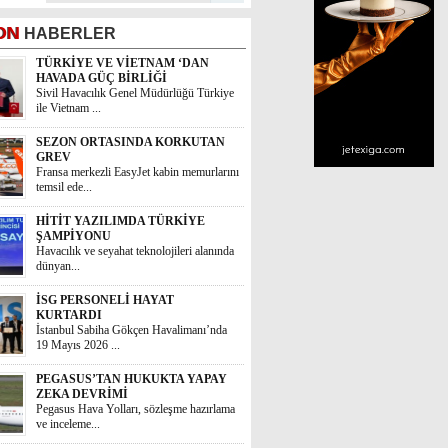
ON
HABERLER
TÜRKİYE VE VİETNAM ‘DAN
HAVADA GÜÇ BİRLİĞİ
Sivil Havacılık Genel Müdürlüğü Türkiye
ile Vietnam ...
SEZON ORTASINDA KORKUTAN
GREV
Fransa merkezli EasyJet kabin memurlarını
temsil ede...
HİTİT YAZILIMDA TÜRKİYE
ŞAMPİYONU
Havacılık ve seyahat teknolojileri alanında
dünyan...
İSG PERSONELİ HAYAT
KURTARDI
İstanbul Sabiha Gökçen Havalimanı’nda
19 Mayıs 2026 ...
PEGASUS’TAN HUKUKTA YAPAY
ZEKA DEVRİMİ
Pegasus Hava Yolları, sözleşme hazırlama
ve inceleme...