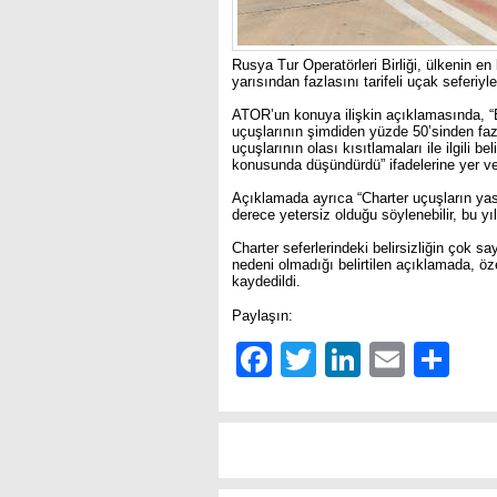
Rusya Tur Operatörleri Birliği, ülkenin e
yarısından fazlasını tarifeli uçak seferiyl
ATOR’un konuya ilişkin açıklamasında, “
uçuşlarının şimdiden yüzde 50’sinden fazla
uçuşlarının olası kısıtlamaları ile ilgili be
konusunda düşündürdü” ifadelerine yer ver
Açıklamada ayrıca “Charter uçuşların yasa
derece yetersiz olduğu söylenebilir, bu yı
Charter seferlerindeki belirsizliğin çok s
nedeni olmadığı belirtilen açıklamada, özel
kaydedildi.
Paylaşın:
Facebook
Twitter
LinkedIn
Email
Sh