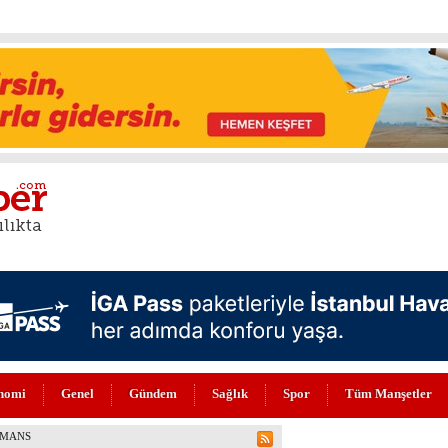
nomi
Genel
Gündem
Sağlık
Spor
Tüm Manşetler
N DEĞERLİLERİ ARASINDA