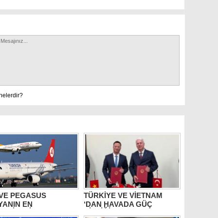
nelerdir?
 VE PEGASUS
TÜRKİYE VE VİETNAM
YANIN EN
‘DAN HAVADA GÜÇ
RLİLERİ ARASINDA
BİRLİĞİ