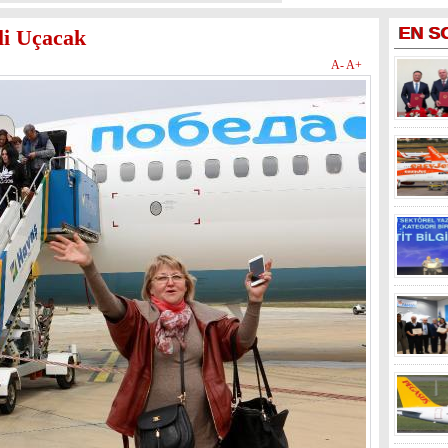
EN
S
li Uçacak
A-
A+