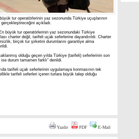
n büyük tur operatörlerinin yaz sezonunda Türkiye uçuşlarının
e gerçekleştireceğini açıkladı.
En büyük tur operatörlerinin yaz sezonundaki Türkiye
sı charter değil, tarifeli uçak seferlerine dayandırıldı. Charter
lirsizlik, birçok tur şirketini durumlarını garantiye alma
ildi.
klanmış olduğu geçen yılda Türkiye (tarifeli) seferlerinin son
l ise durum tamamen farklı” denildi.
ayıda tarifeli uçak seferlerinin uygulamaya konmasının tek
likle tarifeli seferleri içeren turlara büyük talep olduğu
are
Yazdır
PDF
E-Mail