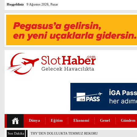
Hoşgeldiniz
9 Ağustos 2026, Pazar
Dünya
Eğitim
Ekonomi
Genel
Gündem
Son Dakika
AJET’İN İKRAM MENÜLERİ YENİLENDİ