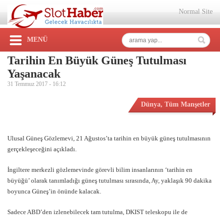
Normal Site
MENÜ
Tarihin En Büyük Güneş Tutulması
Yaşanacak
31 Temmuz 2017 -
16:12
Dünya
,
Tüm Manşetler
Ulusal Güneş Gözlemevi, 21 Ağustos’ta tarihin en büyük güneş tutulmasının
gerçekleşeceğini açıkladı.
İngiltere merkezli gözlemevinde görevli bilim insanlarının ‘tarihin en
büyüğü’ olarak tanımladığı güneş tutulması sırasında, Ay, yaklaşık 90 dakika
boyunca Güneş’in önünde kalacak.
Sadece ABD’den izlenebilecek tam tutulma, DKIST teleskopu ile de