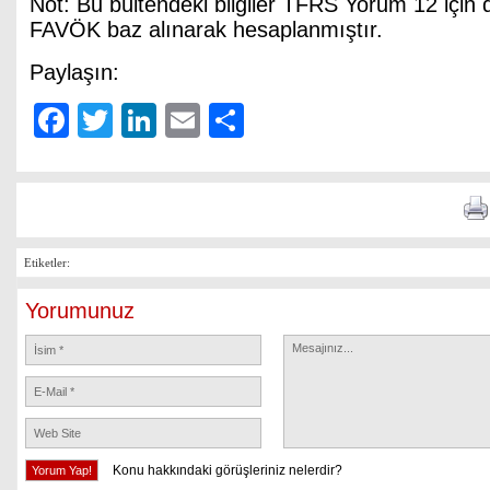
Not: Bu bültendeki bilgiler TFRS Yorum 12 için d
FAVÖK baz alınarak hesaplanmıştır.
Paylaşın:
Facebook
Twitter
LinkedIn
Email
Share
Etiketler:
Yorumunuz
Konu hakkındaki görüşleriniz nelerdir?