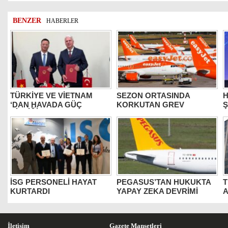
BENZER
HABERLER
TÜRKİYE VE VİETNAM
SEZON ORTASINDA
H
‘DAN HAVADA GÜÇ
KORKUTAN GREV
BİRLİĞİ
İSG PERSONELİ HAYAT
PEGASUS’TAN HUKUKTA
T
KURTARDI
YAPAY ZEKA DEVRİMİ
İletişim
Gazete Manşetleri