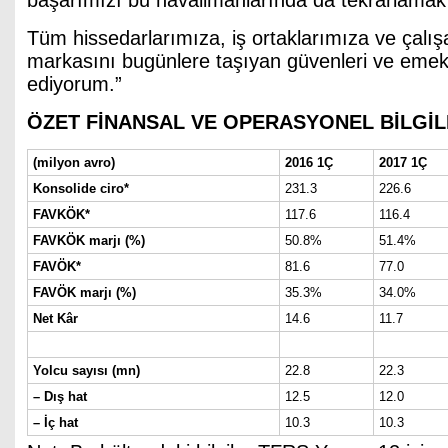
başarımızı bu havalimanlarında da tekrarlamak 
Tüm hissedarlarımıza, iş ortaklarımıza ve çalı
markasını bugünlere taşıyan güvenleri ve emekl
ediyorum.”
ÖZET FİNANSAL VE OPERASYONEL BİLGİ
(milyon avro)
2016 1Ç
2017 1Ç
Konsolide ciro*
231.3
226.6
FAVKÖK*
117.6
116.4
FAVKÖK marjı (%)
50.8%
51.4%
FAVÖK*
81.6
77.0
FAVÖK marjı (%)
35.3%
34.0%
Net Kâr
14.6
11.7
Yolcu sayısı (mn)
22.8
22.3
– Dış hat
12.5
12.0
– İç hat
10.3
10.3