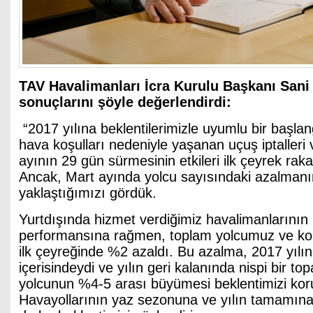
TAV Havalimanları İcra Kurulu Başkanı Sani 
sonuçlarını şöyle değerlendirdi:
“2017 yılına beklentilerimizle uyumlu bir başla
hava koşulları nedeniyle yaşanan uçuş iptalleri 
ayının 29 gün sürmesinin etkileri ilk çeyrek rak
Ancak, Mart ayında yolcu sayısındaki azalmanı
yaklaştığımızı gördük.
Yurtdışında hizmet verdiğimiz havalimanlarının 
performansına rağmen, toplam yolcumuz ve kon
ilk çeyreğinde %2 azaldı. Bu azalma, 2017 yılına
içerisindeydi ve yılın geri kalanında nispi bir to
yolcunun %4-5 arası büyümesi beklentimizi kor
Havayollarının yaz sezonuna ve yılın tamamına i