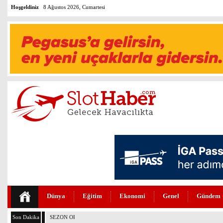
Hoşgeldiniz
8 Ağustos 2026, Cumartesi
Dünya
Eğitim
Ekonomi
Genel
Gündem
Son Dakika
SEZON ORTASINDA KORKUTAN GREV