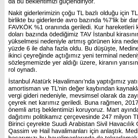
da bu beklentimizi güçlendiriyor.
Nakit giderlerimizin çoğu TL bazlı olduğu için TL
birlikte bu giderlerde avro bazında %7’lik bir d
FAVKÖK %1 oranında geriledi. Kur hareketleri 
doları bazında ödediğimiz TAV İstanbul kirasın
yükselmesi nedeniyle artmış görünen kira ned
yüzde 6 ile daha fazla oldu. Bu düşüşte, Medine
ikinci çeyreğinde açtığımız yeni terminal nedeniy
sözleşmemizde yer aldığı üzere, kiranın yarıs
rol oynadı.
İstanbul Atatürk Havalimanı’nda yaptığımız yatı
amortisman ve TL’nin değer kaybından kaynakl
vergi gideri nedeniyle, mevsimsel olarak da zayı
çeyrek net karımız geriledi. Buna rağmen, 2017 
önemli artış beklentimizi koruyoruz. Mart ayın
dağıtımı politikamız çerçevesinde 247 milyon TL
Birinci çeyrekte Suudi Arabistan Sivil Havacılık 
Qassim ve Hail havalimanları için anlaştık. Me