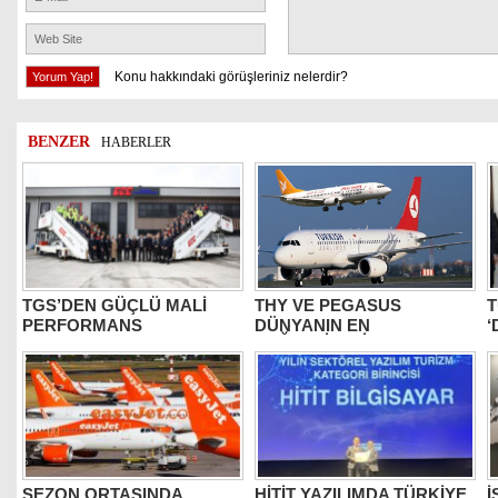
Konu hakkındaki görüşleriniz nelerdir?
BENZER
HABERLER
TGS’DEN GÜÇLÜ MALİ
THY VE PEGASUS
T
PERFORMANS
DÜNYANIN EN
‘
DEĞERLİLERİ ARASINDA
B
SEZON ORTASINDA
HİTİT YAZILIMDA TÜRKİYE
İ