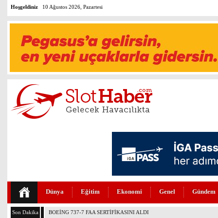
Hoşgeldiniz
10 Ağustos 2026, Pazartesi
Dünya
Eğitim
Ekonomi
Genel
Gündem
Son Dakika
BOEİNG 737-7 FAA SERTİFİKASINI ALDI