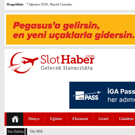
Hoşgeldiniz
7 Ağustos 2026, Hayırlı Cumalar
Dünya
Eğitim
Ekonomi
Genel
Gündem
Son Dakika
İSG PERSONELİ HAYAT KURTARDI