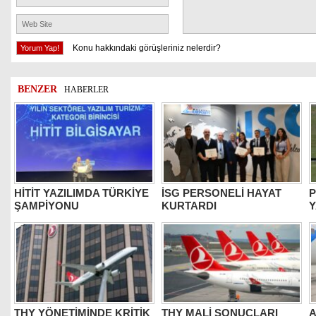
Konu hakkındaki görüşleriniz nelerdir?
BENZER
HABERLER
HİTİT YAZILIMDA TÜRKİYE
İSG PERSONELİ HAYAT
P
ŞAMPİYONU
KURTARDI
Y
THY YÖNETİMİNDE KRİTİK
THY MALİ SONUÇLARI
A