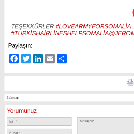
TEŞEKKÜRLER
#
LOVEARMYFORSOMALİA
#
TURKİSHAİRLİNESHELPSOMALİA
@
JERO
Paylaşın:
Facebook
Twitter
LinkedIn
Email
Share
Etiketler:
Yorumunuz