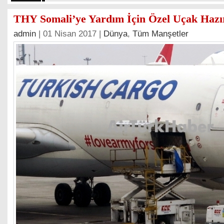
THY Somali’ye Yardım İçin Özel Uçak Hazı
admin
| 01 Nisan 2017 |
Dünya
,
Tüm Manşetler