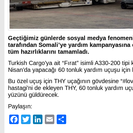
Geçtiğimiz günlerde sosyal medya fenomen
tarafından Somali’ye yardım kampanyasına 
tüm hazırlıklarını tamamladı.
Turkish Cargo’ya ait “Fırat” isimli A330-200 tipi
Nisan’da yapacağı 60 tonluk yardım uçuşu için ha
Bu özel uçuş için THY uçağının gövdesine “#lo
hastagi’ni de ekleyen THY, 60 tonluk yardım uçu
yüzünü güldürecek.
Paylaşın:
Facebook
Twitter
LinkedIn
Email
Share