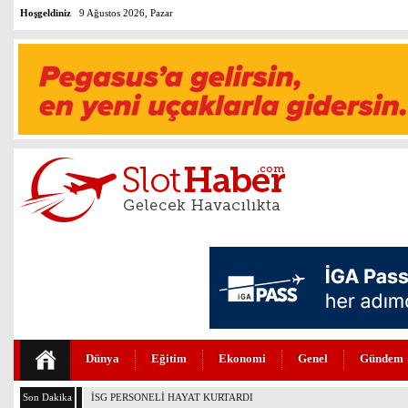
Hoşgeldiniz
9 Ağustos 2026, Pazar
Dünya
Eğitim
Ekonomi
Genel
Gündem
Son Dakika
PEGASUS’TAN HUKUKTA YAPAY ZEKA DEVRİMİ