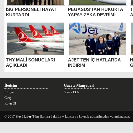
İSG PERSONELİ HAYAT
PEGASUS’TAN HUKUKTA
T
KURTARDI
YAPAY ZEKA DEVRİMİ
THY MALİ SONUÇLARI
AJET’TEN İÇ HATLARDA
H
AÇIKLADI
İNDİRİM
G
İletişim
Gazete Manşetleri
Künye
Sitene Ekle
Giriş
Kayıt Ol
© 2017
Slot Haber
Tüm Hakları Saklıdır ~ İzinsiz ve kaynak gösterilmeden yayınlanamaz.