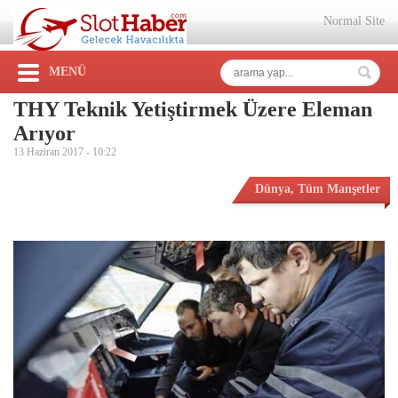
Normal Site
MENÜ
THY Teknik Yetiştirmek Üzere Eleman
Arıyor
13 Haziran 2017 -
10:22
Dünya
,
Tüm Manşetler