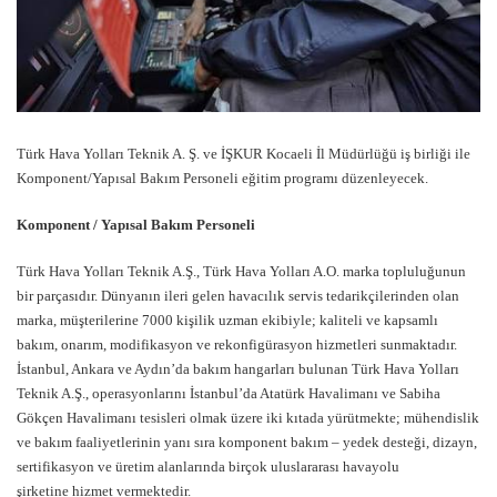
Türk Hava Yolları Teknik A. Ş. ve İŞKUR Kocaeli İl Müdürlüğü iş birliği ile
Komponent/Yapısal Bakım Personeli eğitim programı düzenleyecek.
Komponent / Yapısal Bakım Personeli
Türk Hava Yolları Teknik A.Ş., Türk Hava Yolları A.O. marka topluluğunun
bir parçasıdır. Dünyanın ileri gelen havacılık servis tedarikçilerinden olan
marka, müşterilerine 7000 kişilik uzman ekibiyle; kaliteli ve kapsamlı
bakım, onarım, modifikasyon ve rekonfigürasyon hizmetleri sunmaktadır.
İstanbul, Ankara ve Aydın’da bakım hangarları bulunan Türk Hava Yolları
Teknik A.Ş., operasyonlarını İstanbul’da Atatürk Havalimanı ve Sabiha
Gökçen Havalimanı tesisleri olmak üzere iki kıtada yürütmekte; mühendislik
ve bakım faaliyetlerinin yanı sıra komponent bakım – yedek desteği, dizayn,
sertifikasyon ve üretim alanlarında birçok uluslararası havayolu
şirketine hizmet vermektedir.