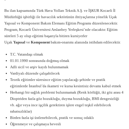
Bu ilan kapsamında Türk Hava Yolları Teknik A.Ş. ve İŞKUR Kocaeli İl
Müdürlüğü işbirliği ile havacılık sektörünün ihtiyaçlarına yönelik Uçak
Yapısal ve Komponent Bakım Elemanı Eğitim Programı düzenlenecektir.
Program, Kocaeli Üniversitesi Arslanbey Yerleşkesi’nde olacaktır. Eğitim
süreleri 5 ay olup eğitimi başarıyla bitiren kursiyerler
Uçak
Yapısal
ve
Komponent
bakım-onarımı alanında istihdam edilecektir.
T.C. Vatandaşı olmak
01.01.1990 sonrasında doğmuş olmak
Adli sicil ve arşiv kaydı bulunmamak
Vardiyalı düzende çalışabilecek
Teorik eğitimler süresince eğitim yapılacağı şehirde ve pratik
eğitimlerde İstanbul’da ikameti ve kursa kesintisiz devamı kabul etmek
Herhangi bir sağlık problemi bulunmamak (Renk körlüğü, iki göz arası 4
Dioptriden fazla göz bozukluğu, duyma bozukluğu, BMI dengesizliği
vb. ağır veya ince işçilik gerektiren işlere engel teşkil edebilecek
rahatsızlıklar)
Birden fazla işi üstlenebilecek, pratik ve sonuç odaklı
Öğrenmeye ve çalışmaya hevesli