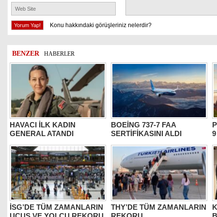
Konu hakkındaki görüşleriniz nelerdir?
BENZER
HABERLER
HAVACI İLK KADIN
BOEİNG 737-7 FAA
P
GENERAL ATANDI
SERTİFİKASINI ALDI
9
İSG’DE TÜM ZAMANLARIN
THY’DE TÜM ZAMANLARIN
K
UÇUŞ VE YOLCU REKORU
REKORU
B