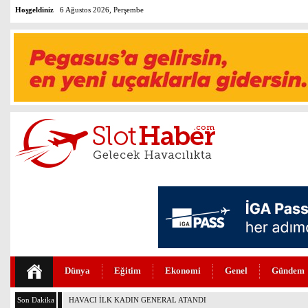
Hoşgeldiniz
6 Ağustos 2026, Perşembe
Dünya
Eğitim
Ekonomi
Genel
Gündem
Son Dakika
BOEİNG 737-7 FAA SERTİFİKASINI ALDI