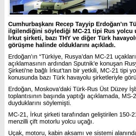
Cumhurbaşkanı Recep Tayyip Erdoğan’ın Tü
ilgilendiğini söylediği MC-21 tipi Rus yolcu 
İrkut şirketi, bazı THY ve diğer Türk havayolu
görüşme halinde olduklarını açıkladı.
Erdoğan’ın “Türkiye, Rusya’dan MC-21 uçakları a
açıklamasının ardından Sputnik’e konuşan Rusy
Şirketi’ne bağlı İrkut’tan bir yetkili, MC-21 tipi y
konusunda bazı Türk havayolu şirketleriyle görüşt
Erdoğan, Moskova’daki Türk-Rus Üst Düzey İşbi
toplantısının başında yaptığı açıklamada, MS-21 
duyduklarını söylemişti.
MC-21, İrkut şirketi tarafından geliştirilen 150-21
menzilli çift motorlu yolcu uçağı.
Uçak, motoru, kabin aksamı ve sistemi alanında