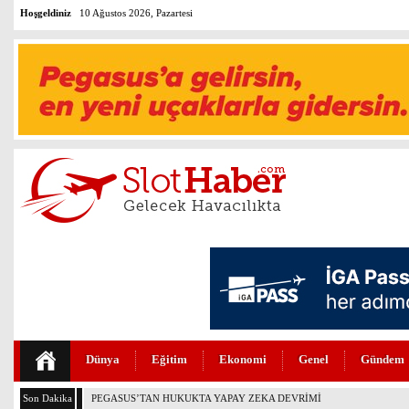
Hoşgeldiniz
10 Ağustos 2026, Pazartesi
Dünya
Eğitim
Ekonomi
Genel
Gündem
Son Dakika
THY YÖNETİMİNDE KRİTİK ATAMALAR