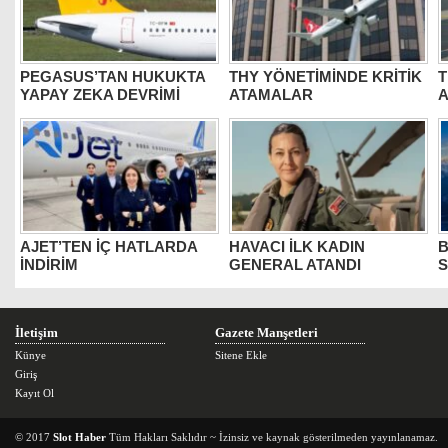
PEGASUS’TAN HUKUKTA
THY YÖNETİMİNDE KRİTİK
T
YAPAY ZEKA DEVRİMİ
ATAMALAR
A
AJET’TEN İÇ HATLARDA
HAVACI İLK KADIN
B
İNDİRİM
GENERAL ATANDI
S
İletişim
Gazete Manşetleri
Künye
Sitene Ekle
Giriş
Kayıt Ol
© 2017
Slot Haber
Tüm Hakları Saklıdır ~ İzinsiz ve kaynak gösterilmeden yayınlanamaz.