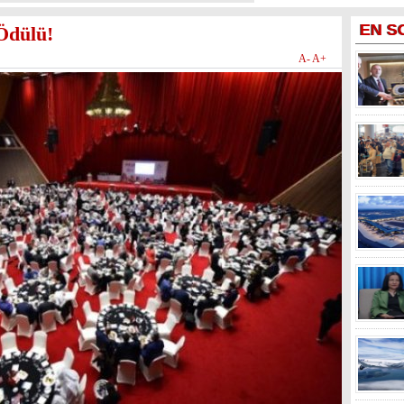
EN
S
Ödülü!
A-
A+