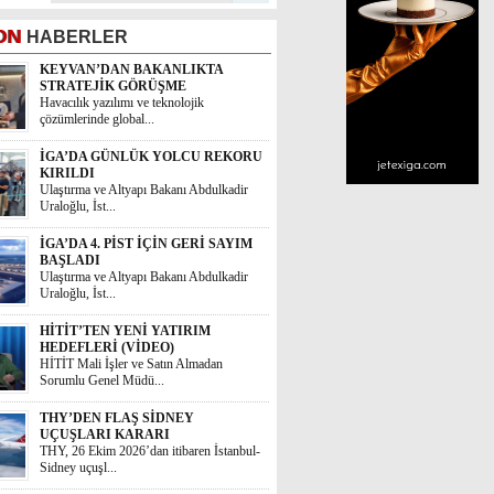
ON
HABERLER
İGA’DA GÜNLÜK YOLCU REKORU
KIRILDI
Ulaştırma ve Altyapı Bakanı Abdulkadir
Uraloğlu, İst...
İGA’DA 4. PİST İÇİN GERİ SAYIM
BAŞLADI
Ulaştırma ve Altyapı Bakanı Abdulkadir
Uraloğlu, İst...
HİTİT’TEN YENİ YATIRIM
HEDEFLERİ (VİDEO)
HİTİT Mali İşler ve Satın Almadan
Sorumlu Genel Müdü...
THY’DEN FLAŞ SİDNEY
UÇUŞLARI KARARI
THY, 26 Ekim 2026’dan itibaren İstanbul-
Sidney uçuşl...
THY KARGO’DAN İHRACATÇIYA
%34 İNDİRİM
THY veTürkiye İhracatçılar Meclisi, Türk
ihracatçıla...