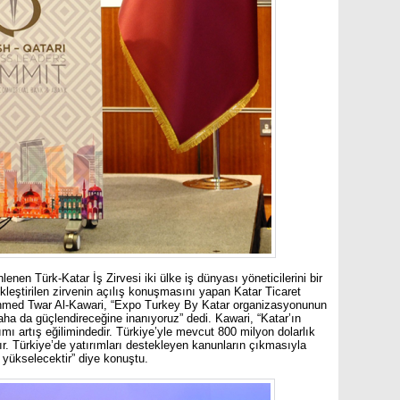
n Türk-Katar İş Zirvesi iki ülke iş dünyası yöneticilerini bir
ekleştirilen zirvenin açılış konuşmasını yapan Katar Ticaret
ed Twar Al-Kawari, “Expo Turkey By Katar organizasyonunun
 daha da güçlendireceğine inanıyoruz” dedi. Kawari, “Katar’ın
rımı artış eğilimindedir. Türkiye’yle mevcut 800 milyon dolarlık
ır. Türkiye’de yatırımları destekleyen kanunların çıkmasıyla
a yükselecektir” diye konuştu.