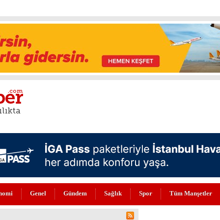
nomi
Genel
Gündem
Sağlık
Spor
Tüm Manşetler
EKORU