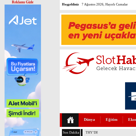
Reklamı Gizle
Hoşgeldiniz
7 Ağustos 2026, Hayırlı Cumalar
Dünya
Eğitim
Eko
Son Dakika
THY’DE TÜM ZAMANLARIN R