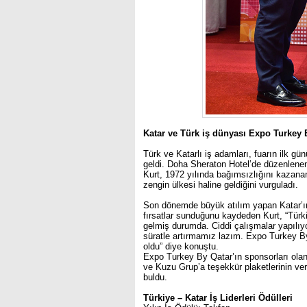
Katar ve Türk iş dünyası Expo Turkey 
Türk ve Katarlı iş adamları, fuarın ilk 
geldi. Doha Sheraton Hotel’de düzenlen
Kurt, 1972 yılında bağımsızlığını kazanan
zengin ülkesi haline geldiğini vurguladı.
Son dönemde büyük atılım yapan Katar’ın
fırsatlar sunduğunu kaydeden Kurt, “Türki
gelmiş durumda. Ciddi çalışmalar yapılıyor
süratle artırmamız lazım. Expo Turkey By 
oldu” diye konuştu.
Expo Turkey By Qatar’ın sponsorları ol
ve Kuzu Grup’a teşekkür plaketlerinin veri
buldu.
Türkiye – Katar İş Liderleri Ödülleri