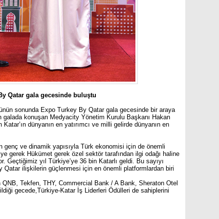
By Qatar gala gecesinde buluştu
gününün sonunda Expo Turkey By Qatar gala gecesinde bir araya
en galada konuşan Medyacity Yönetim Kurulu Başkanı Hakan
 Katar’ın dünyanın en yatırımcı ve milli gelirde dünyanın en
 genç ve dinamik yapısıyla Türk ekonomisi için de önemli
ye gerek Hükümet gerek özel sektör tarafından ilgi odağı haline
. Geçtiğimiz yıl Türkiye’ye 36 bin Katarlı geldi. Bu sayıyı
Qatar ilişkilerin güçlenmesi için en önemli platformlardan biri
an QNB, Tekfen, THY, Commercial Bank / A Bank, Sheraton Otel
ldiği gecede,Türkiye-Katar İş Liderleri Ödülleri de sahiplerini