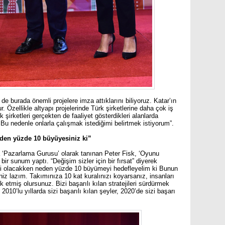
 de burada önemli projelere imza attıklarını biliyoruz. Katar’ın
Özellikle altyapı projelerinde Türk şirketlerine daha çok iş
 şirketleri gerçekten de faaliyet gösterdikleri alanlarda
Bu nedenle onlarla çalışmak istediğimi belirtmek istiyorum”.
eden yüzde 10 büyüyesiniz ki”
‘Pazarlama Gurusu’ olarak tanınan Peter Fisk, ‘Oyunu
 bir sunum yaptı. “Değişim sizler için bir fırsat” diyerek
yi olacakken neden yüzde 10 büyümeyi hedefleyelim ki Bunun
niz lazım. Takımınıza 10 kat kuralınızı koyarsanız, insanları
tmiş olursunuz. Bizi başarılı kılan stratejileri sürdürmek
010’lu yıllarda sizi başarılı kılan şeyler, 2020’de sizi başarı