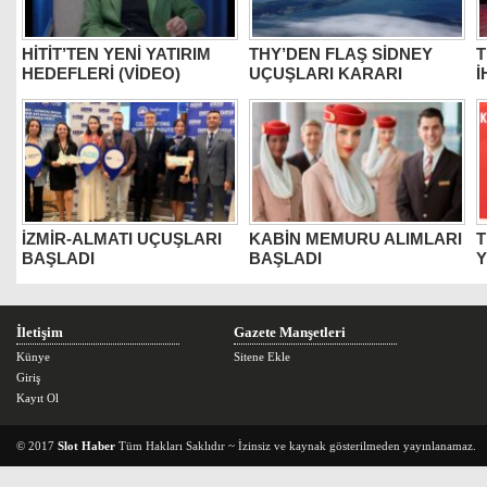
HİTİT’TEN YENİ YATIRIM
THY’DEN FLAŞ SİDNEY
T
HEDEFLERİ (VİDEO)
UÇUŞLARI KARARI
İ
İZMİR-ALMATI UÇUŞLARI
KABİN MEMURU ALIMLARI
T
BAŞLADI
BAŞLADI
Y
İletişim
Gazete Manşetleri
Künye
Sitene Ekle
Giriş
Kayıt Ol
© 2017
Slot Haber
Tüm Hakları Saklıdır ~ İzinsiz ve kaynak gösterilmeden yayınlanamaz.