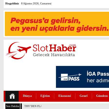
Hoşgeldiniz
8 Ağustos 2026, Cumartesi
Dünya
Eğitim
Ekonomi
Genel
Gündem
Son Dakika
THY’DEN FLAŞ SİDNEY UÇUŞLARI KARARI