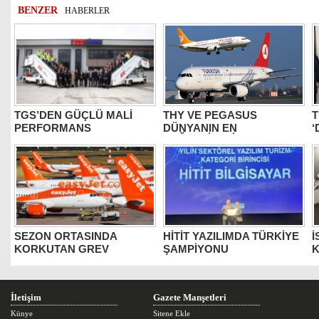
BENZER
HABERLER
TGS’DEN GÜÇLÜ MALİ
THY VE PEGASUS
T
PERFORMANS
DÜNYANIN EN
‘
DEĞERLİLERİ ARASINDA
B
SEZON ORTASINDA
HİTİT YAZILIMDA TÜRKİYE
İ
KORKUTAN GREV
ŞAMPİYONU
K
İletişim
Gazete Manşetleri
Künye
Sitene Ekle