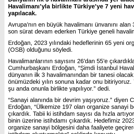
Havalimanı’yla birlikte Türkiye’ye 7 yeni ha
yapılacak.
Avrupa’nın en büyük havalimanı ünvanını alan 3
son sürat devam ederken Türkiye geneli havalim
Erdoğan, 2023 yılındaki hedeflerinin 65 yeni or
(OSB) olduğunu söyledi.
Havalimanlarının sayısını 26’dan 55’e çıkardıkl
Cumhurbaşkanı Erdoğan, “Şimdi İstanbul Havali
dünyanın ilk 3 havalimanından bir tanesi olacak.
önümüzdeki yılın sonuna kadar onu bitiriyoruz.
şu anda onunla birlikte yapılıyor.” dedi.
“Sanayi alanında bir devrim yaşıyoruz.” diyen
Erdoğan, “Ülkemize 197 olan organize sanayi bö
çıkardık. Tabii ki istihdam sayısı da hızla artıy
binin üzerine istihdamı çıkardık. Hedefimiz 2023
organize sanayi bölgesini daha faaliyete geçirer