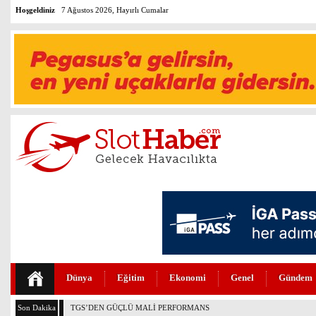
Hoşgeldiniz
7 Ağustos 2026, Hayırlı Cumalar
Dünya
Eğitim
Ekonomi
Genel
Gündem
Son Dakika
THY VE PEGASUS DÜNYANIN EN DEĞERLİLERİ ARASINDA