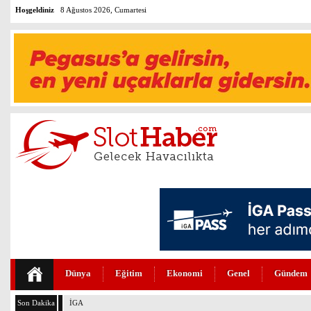
Hoşgeldiniz
8 Ağustos 2026, Cumartesi
Dünya
Eğitim
Ekonomi
Genel
Gündem
Son Dakika
İGA’DA 4. PİST İÇİN GERİ SAYIM BAŞLADI