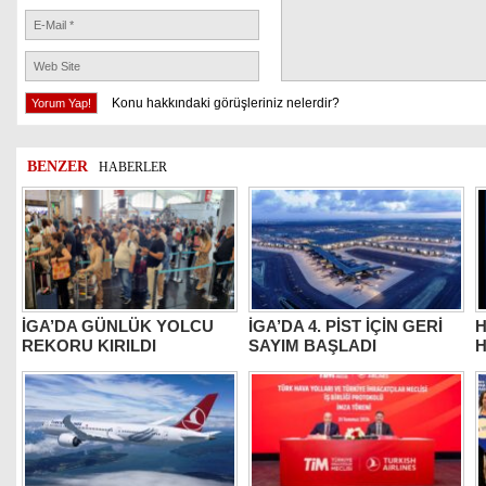
Konu hakkındaki görüşleriniz nelerdir?
BENZER
HABERLER
İGA’DA GÜNLÜK YOLCU
İGA’DA 4. PİST İÇİN GERİ
H
REKORU KIRILDI
SAYIM BAŞLADI
H