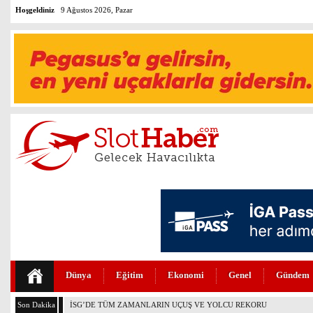
Hoşgeldiniz
9 Ağustos 2026, Pazar
Dünya
Eğitim
Ekonomi
Genel
Gündem
Son Dakika
THY’DE TÜM ZAMANLARIN REKORU