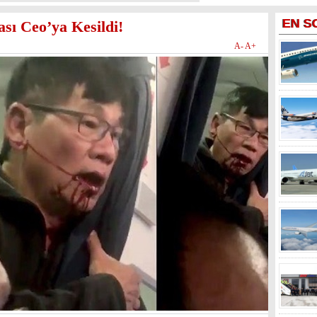
EN
S
sı Ceo’ya Kesildi!
A-
A+