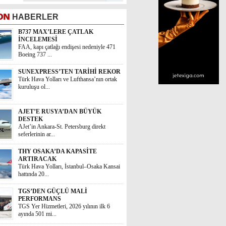
ON
HABERLER
B737 MAX’LERE ÇATLAK
İNCELEMESİ
FAA, kapı çatlağı endişesi nedeniyle 471
Boeing 737 ...
SUNEXPRESS’TEN TARİHİ REKOR
Türk Hava Yolları ve Lufthansa’nın ortak
kuruluşu ol...
AJET’E RUSYA’DAN BÜYÜK
DESTEK
AJet’in Ankara-St. Petersburg direkt
seferlerinin ar...
THY OSAKA’DA KAPASİTE
ARTIRACAK
Türk Hava Yolları, İstanbul–Osaka Kansai
hattında 20...
TGS’DEN GÜÇLÜ MALİ
PERFORMANS
TGS Yer Hizmetleri, 2026 yılının ilk 6
ayında 501 mi...