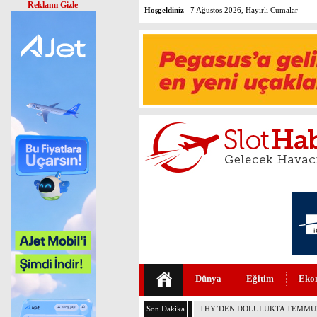
Reklamı Gizle
Hoşgeldiniz
7 Ağustos 2026, Hayırlı Cumalar
Dünya
Eğitim
Eko
Son Dakika
AJET’İN İKRAM MENÜLERİ YE