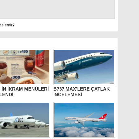
nelerdir?
’İN İKRAM MENÜLERİ
B737 MAX’LERE ÇATLAK
LENDİ
İNCELEMESİ