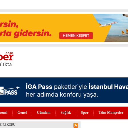
nomi
Genel
Gündem
Sağlık
Spor
Tüm Manşetler
NİLENDİ