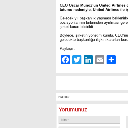
CEO Oscar Munoz’un United Airlines’d
tutumu nedeniyle, United Airlines ile 
Gelecek yıl başkanlık yapması beklenirken
pozisyonlarının birbirinden ayrılması ger
şirket kararı bildirildi.
Böylece, şirketin yönetim kurulu, CEO’nun
gelecekte başkanlığa ilişkin kararları kur
Paylaşın:
Facebook
Twitter
LinkedIn
Email
Sh
Etiketler:
Yorumunuz