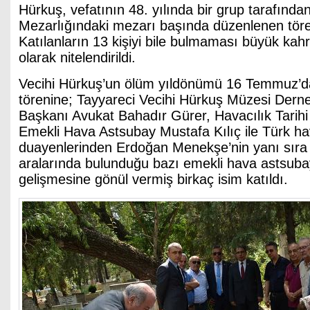
Hürkuş, vefatının 48. yılında bir grup tarafında
Mezarlığındaki mezarı başında düzenlenen tören
Katılanların 13 kişiyi bile bulmaması büyük kah
olarak nitelendirildi.
Vecihi Hürkuş’un ölüm yıldönümü 16 Temmuz’d
törenine; Tayyareci Vecihi Hürkuş Müzesi Dern
Başkanı Avukat Bahadır Gürer, Havacılık Tarihi
Emekli Hava Astsubay Mustafa Kılıç ile Türk ha
duayenlerinden Erdoğan Menekşe’nin yanı sıra
aralarında bulunduğu bazı emekli hava astsubay
gelişmesine gönül vermiş birkaç isim katıldı.