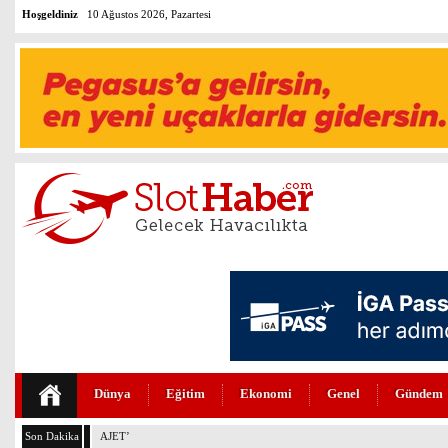
Hoşgeldiniz
10 Ağustos 2026, Pazartesi
Dünya
Eğitim
Ekonomi
Genel
Gündem
Son Dakika
AJET’İN İKRAM MENÜLERİ YENİLENDİ