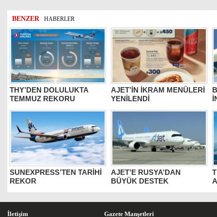
BENZER
HABERLER
THY’DEN DOLULUKTA
AJET’İN İKRAM MENÜLERİ
B
TEMMUZ REKORU
YENİLENDİ
İ
SUNEXPRESS’TEN TARİHİ
AJET’E RUSYA’DAN
T
REKOR
BÜYÜK DESTEK
A
İletişim
Gazete Manşetleri