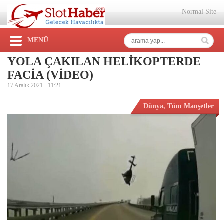
Normal Site
MENÜ
YOLA ÇAKILAN HELİKOPTERDE
FACİA (VİDEO)
17 Aralık 2021 -
11:21
Dünya
,
Tüm Manşetler