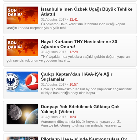
İstanbul’a İnen Özbek Uçağı Büyük Tehlike
Atlattı!
31 Ağustos 2017 -
12:41
Özbekistan Hava Yolları'nın İstanbul'a inen uçağı kopan
lastiğin kanada çarpmasıyla büyük tehli ...
Hayat Kurtaran THY Hosteslerine 30
Ağustos Onuru!
31 Ağustos 2017 -
12:29
THY Uçaklarında yolculara sağlıklı şekilde doğum yaptıran,
çok sayıda yolcunun ve çocuğun hayat ...
Çarkçı Kaptan’dan HAVA-İŞ’e Ağır
Suçlamalar
31 Ağustos 2017 -
10:57
Hava-İş Sendikası'nın Kasım ayında yapılacak seçimlerinde
ekibiyle başkanlığa aday olan Kapta ...
Dünyayı Yok Edebilecek Göktaşı Çok
Yaklaştı (Video)
31 Ağustos 2017 -
10:41
Astronomi dünyasında büyük heyecan yaşanıyor. 21
Ağustos’taki Güneş tutulmasının ardından esraren ...
Pilotların Hava-İş’inde Kamyonculara Oy