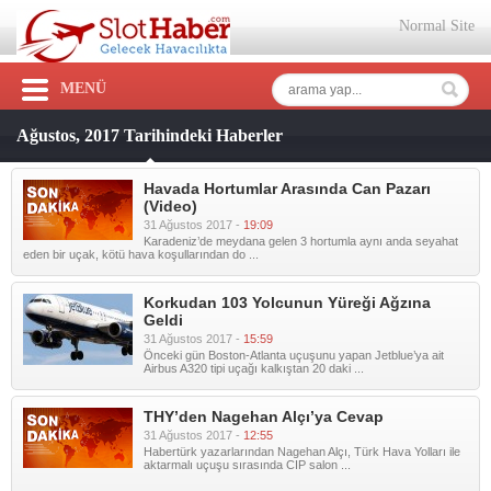
Normal Site
MENÜ
Ağustos, 2017 Tarihindeki Haberler
Havada Hortumlar Arasında Can Pazarı
(Video)
31 Ağustos 2017 -
19:09
Karadeniz’de meydana gelen 3 hortumla aynı anda seyahat
eden bir uçak, kötü hava koşullarından do ...
Korkudan 103 Yolcunun Yüreği Ağzına
Geldi
31 Ağustos 2017 -
15:59
Önceki gün Boston-Atlanta uçuşunu yapan Jetblue’ya ait
Airbus A320 tipi uçağı kalkıştan 20 daki ...
THY’den Nagehan Alçı’ya Cevap
31 Ağustos 2017 -
12:55
Habertürk yazarlarından Nagehan Alçı, Türk Hava Yolları ile
aktarmalı uçuşu sırasında CIP salon ...