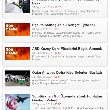
Hakkı
31 Ağustos 2017 -
10:23
İşçilerin veya işverenlerin, ekonomik ve sosyal haklarını
korumak, yeni kazanımlar elde etmek a ...
Uçakta Sarhoş Yolcu Dehşeti! (Video)
31 Ağustos 2017 -
10:10
Meksika’nın ulusal havayolu Aeromexico’nun AM664 sefer
sayılı uçuşu, kriz geçiren yolcu yüzünde ...
ABD Kuzey Kore Füzelerini Böyle Vuracak
31 Ağustos 2017 -
09:58
Kuzey Kore'nin Japonya'nın üstünden geçen balistik füze
fırlatm ...
Qatar Airways Doha-Kiev Seferleri Başladı
31 Ağustos 2017 -
09:54
Arap ülkelerinin ambargosu yüzünden zor günler geçiren
Qatar Airways Ukrayna'da ilk n ...
Solotürk’ten Göl Üzerinde Yürek Hoplatan
Gösteri (Video)
30 Ağustos 2017 -
23:55
Türk Hava Kuvvetleri’ne bağlı Solo Türk gökyüzü gösteri timi