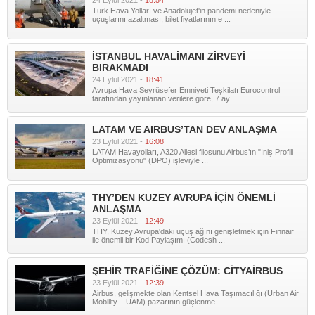
24 Eylül 2021 -
18:54
Türk Hava Yolları ve Anadolujet'in pandemi nedeniyle
uçuşlarını azaltması, bilet fiyatlarının e ...
İSTANBUL HAVALİMANI ZİRVEYİ
BIRAKMADI
24 Eylül 2021 -
18:41
Avrupa Hava Seyrüsefer Emniyeti Teşkilatı Eurocontrol
tarafından yayınlanan verilere göre, 7 ay ...
LATAM VE AIRBUS’TAN DEV ANLAŞMA
23 Eylül 2021 -
16:08
LATAM Havayolları, A320 Ailesi filosunu Airbus’ın "İniş Profili
Optimizasyonu" (DPO) işleviyle ...
THY’DEN KUZEY AVRUPA İÇİN ÖNEMLİ
ANLAŞMA
23 Eylül 2021 -
12:49
THY, Kuzey Avrupa'daki uçuş ağını genişletmek için Finnair
ile önemli bir Kod Paylaşımı (Codesh ...
ŞEHİR TRAFİĞİNE ÇÖZÜM: CİTYAİRBUS
23 Eylül 2021 -
12:39
Airbus, gelişmekte olan Kentsel Hava Taşımacılığı (Urban Air
Mobility – UAM) pazarının güçlenme ...