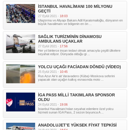
İSTANBUL HAVALİMANI 100 MİLYONU
GEÇTİ
27 Eylül 2021 -
18:03
Ulaştırma ve Altyapı Bakanı Adil Karaismailoğlu, dünyanın en
büyük havalimanı ve bölgenin en ön ...
SAĞLIK TURİZMİNİN DİNAMOSU
AMBULANS UÇAKLAR
27 Eylül 2021 -
17:56
Her yıl binlerce insan tedavi olmak amacıyla çeşitli ülkelere
seyahat ediyor. Dünyada olduğu gi ...
YOLCU UÇAĞI FACİADAN DÖNDÜ (VİDEO)
25 Eylül 2021 -
10:45
Rus Azur Air’e ait Varavadero (Küba)-Moskova seferini
yapacak olan uçağın kalkış esnasında moto ...
İGA PASS MİLLİ TAKIMLARA SPONSOR
OLDU
24 Eylül 2021 -
19:06
İstanbul Havalimanı’ndan seyahat edenlere özel yolcu
hizmeti sunan İGA Pass, 2 sezon boyunca A ...
ANADOLUJET’E YÜKSEK FİYAT TEPKİSİ