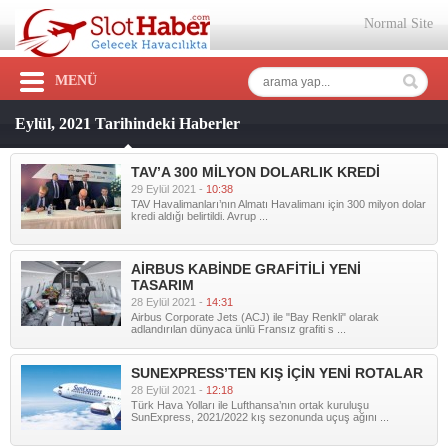
Normal Site
MENÜ
Eylül, 2021 Tarihindeki Haberler
TAV’A 300 MİLYON DOLARLIK KREDİ
29 Eylül 2021 -
10:38
TAV Havalimanları’nın Almatı Havalimanı için 300 milyon dolar
kredi aldığı belirtildi. Avrup ...
AİRBUS KABİNDE GRAFİTİLİ YENİ
TASARIM
28 Eylül 2021 -
14:31
Airbus Corporate Jets (ACJ) ile "Bay Renkli" olarak
adlandırılan dünyaca ünlü Fransız grafiti s ...
SUNEXPRESS’TEN KIŞ İÇİN YENİ ROTALAR
28 Eylül 2021 -
12:18
Türk Hava Yolları ile Lufthansa’nın ortak kuruluşu
SunExpress, 2021/2022 kış sezonunda uçuş ağını ...