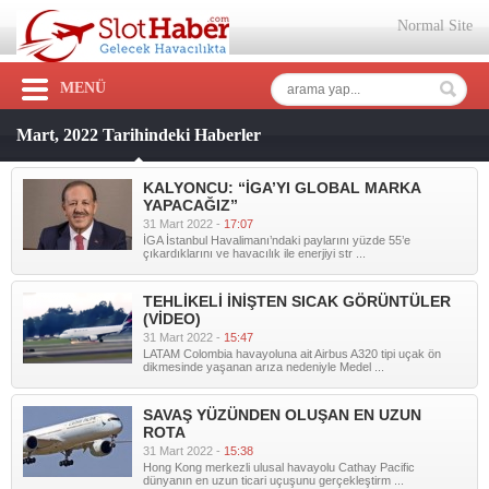
Normal Site
MENÜ
Mart, 2022 Tarihindeki Haberler
KALYONCU: “İGA’YI GLOBAL MARKA
YAPACAĞIZ”
31 Mart 2022 -
17:07
İGA İstanbul Havalimanı’ndaki paylarını yüzde 55’e
çıkardıklarını ve havacılık ile enerjiyi str ...
TEHLİKELİ İNİŞTEN SICAK GÖRÜNTÜLER
(VİDEO)
31 Mart 2022 -
15:47
LATAM Colombia havayoluna ait Airbus A320 tipi uçak ön
dikmesinde yaşanan arıza nedeniyle Medel ...
SAVAŞ YÜZÜNDEN OLUŞAN EN UZUN
ROTA
31 Mart 2022 -
15:38
Hong Kong merkezli ulusal havayolu Cathay Pacific
dünyanın en uzun ticari uçuşunu gerçekleştirm ...