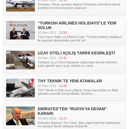
30 Mart 2022 -
12:59
Emirates, Nisan ayından itibaren Hindistan seferlerini tekrar
pandemi öncesi seviyeye çıkarıyor ...
“TURKISH AIRLINES HOLIDAYS”LE YENİ
SOLUK
30 Mart 2022 -
12:53
Türk Hava Yolları ve ERKA Grubu “Turkish Airlines Holidays”
ile seyahat deneyimine yeni bir sol ...
UZAY OTELİ AÇILIŞ TARİHİ KESİNLEŞTİ
30 Mart 2022 -
12:41
Yaklaşık üç yıl önce başlayan çalışmalar devam ederken
yolcu gemisi tarzı uzay otelinin ne zama ...
THY TEKNİK’TE YENİ ATAMALAR
30 Mart 2022 -
12:33
THY Teknik A.Ş'de uzun yıllardır İnsan kaynakları ve Mali
işlerden sorumlu Genel Müdür Yardımcı ...
EMİRATES’TEN “RUSYA’YA DEVAM”
KARARI
30 Mart 2022 -
12:21
Emirates Başkanı Tim Clark, Batı yaptırımlarına katılmayan
ve savaşın tarafı olmayan Dubai’nin ...