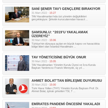
SANİ ŞENER TAV’I GENÇLERE BIRAKIYOR
31 Mart 2022 -
15:27
TAV Havalimanları’nda üst yönetim değişiklikleri
gerçekleşiyor. Şirketin kurucularından havacıl ...
SAMSUNLU: “2019’U YAKALAMAK
ÜZEREYİZ”
30 Mart 2022 -
15:06
Türkiye'nin dünyaya açılan en büyük kapısı ve havacılıkta
bölge lideri olan İstanbul Havalimanı ...
TAV YÖNETİCİSİNE BÜYÜK ONUR
30 Mart 2022 -
15:05
TAV Havalimanları Yönetim Kurulu Üyesi ve İcra Kurulu
Başkan Yardımcısı Franck Mereyde, üç yıl ...
AHMET BOLAT’TAN BİRLEŞME DUYURUSU
30 Mart 2022 -
15:00
Türk Hava Yolları (THY) Yönetim Kurulu Başkanı Prof. Dr.
Ahmet Bolat, iştirak şirketleri TSİ, T ...
EMİRATES PANDEMİ ÖNCESİNİ YAKALADI