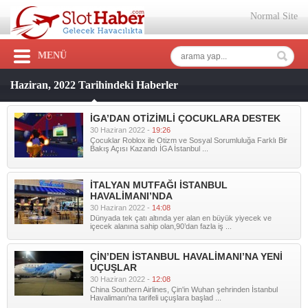
Normal Site
MENÜ
Haziran, 2022 Tarihindeki Haberler
İGA’DAN OTİZİMLİ ÇOCUKLARA DESTEK
30 Haziran 2022 -
19:26
Çocuklar Roblox ile Otizm ve Sosyal Sorumluluğa Farklı Bir
Bakış Açısı Kazandı İGA İstanbul ...
İTALYAN MUTFAĞI İSTANBUL
HAVALİMANI’NDA
30 Haziran 2022 -
14:08
Dünyada tek çatı altında yer alan en büyük yiyecek ve
içecek alanına sahip olan,90’dan fazla iş ...
ÇİN’DEN İSTANBUL HAVALİMANI’NA YENİ
UÇUŞLAR
30 Haziran 2022 -
12:08
China Southern Airlines, Çin'in Wuhan şehrinden İstanbul
Havalimanı'na tarifeli uçuşlara başlad ...