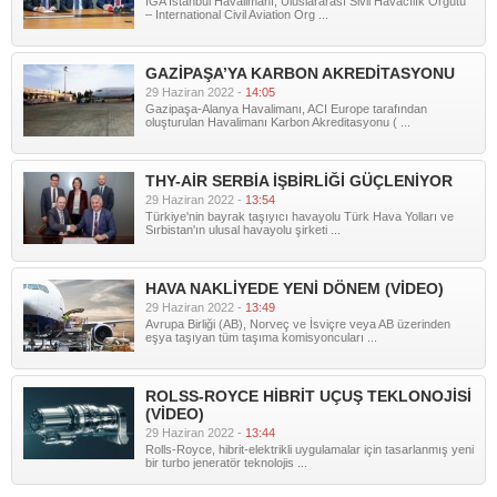
İGA İstanbul Havalimanı, Uluslararası Sivil Havacılık Örgütü
– International Civil Aviation Org ...
GAZİPAŞA’YA KARBON AKREDİTASYONU
29 Haziran 2022 -
14:05
Gazipaşa-Alanya Havalimanı, ACI Europe tarafından
oluşturulan Havalimanı Karbon Akreditasyonu ( ...
THY-AİR SERBİA İŞBİRLİĞİ GÜÇLENİYOR
29 Haziran 2022 -
13:54
Türkiye'nin bayrak taşıyıcı havayolu Türk Hava Yolları ve
Sırbistan'ın ulusal havayolu şirketi ...
HAVA NAKLİYEDE YENİ DÖNEM (VİDEO)
29 Haziran 2022 -
13:49
Avrupa Birliği (AB), Norveç ve İsviçre veya AB üzerinden
eşya taşıyan tüm taşıma komisyoncuları ...
ROLSS-ROYCE HİBRİT UÇUŞ TEKLONOJİSİ
(VİDEO)
29 Haziran 2022 -
13:44
Rolls-Royce, hibrit-elektrikli uygulamalar için tasarlanmış yeni
bir turbo jeneratör teknolojis ...