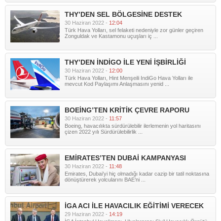
THY’DEN SEL BÖLGESİNE DESTEK
30 Haziran 2022 -
12:04
Türk Hava Yolları, sel felaketi nedeniyle zor günler geçiren
Zonguldak ve Kastamonu uçuşları iç ...
THY’DEN İNDİGO İLE YENİ İŞBİRLİĞİ
30 Haziran 2022 -
12:00
Türk Hava Yolları, Hint Menşeili IndiGo Hava Yolları ile
mevcut Kod Paylaşımı Anlaşmasını yenid ...
BOEİNG’TEN KRİTİK ÇEVRE RAPORU
30 Haziran 2022 -
11:57
Boeing, havacılıkta sürdürülebilir ilerlemenin yol haritasını
çizen 2022 yılı Sürdürülebilirlik ...
EMİRATES’TEN DUBAİ KAMPANYASI
30 Haziran 2022 -
11:48
Emirates, Dubai’yi hiç olmadığı kadar cazip bir tatil noktasına
dönüştürerek yolcularını BAE’ni ...
İGA ACI İLE HAVACILIK EĞİTİMİ VERECEK
29 Haziran 2022 -
14:19