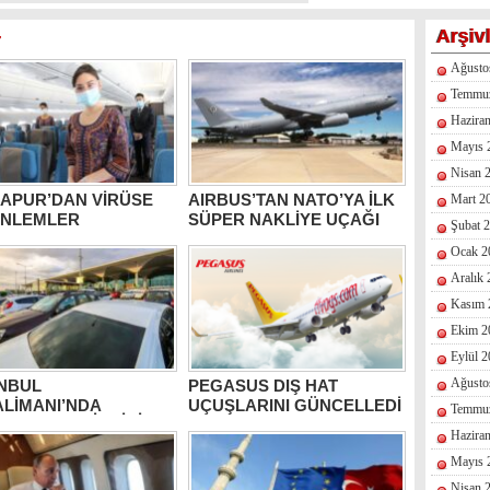
Arşiv
r
Ağusto
Temmu
Hazira
Mayıs 
Nisan 
GAPUR’DAN VİRÜSE
AIRBUS’TAN NATO’YA İLK
Mart 2
ÖNLEMLER
SÜPER NAKLİYE UÇAĞI
Şubat 
Ocak 2
Aralık
Kasım 
Ekim 2
Eylül 
Ağusto
ANBUL
PEGASUS DIŞ HAT
LİMANI’NDA
UÇUŞLARINI GÜNCELLEDİ
Temmu
ARKA %50 İNDİRİM
Hazira
Mayıs 
Nisan 