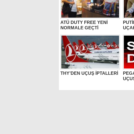
ATÜ DUTY FREE YENİ
PUTİ
NORMALE GEÇTİ
UÇA
THY’DEN UÇUŞ İPTALLERİ
PEGA
UÇUŞ