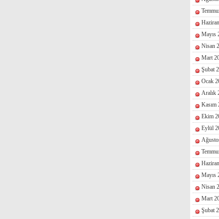
Temmu
Hazira
Mayıs 
Nisan 
Mart 2
Şubat 
Ocak 2
Aralık
Kasım 
Ekim 2
Eylül 
Ağusto
Temmu
Hazira
Mayıs 
Nisan 
Mart 2
Şubat 