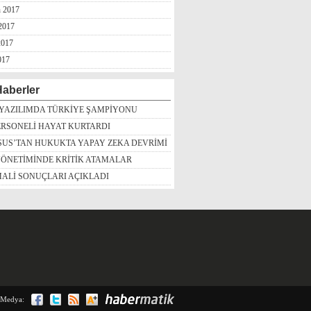
n 2017
2017
2017
017
aberler
 YAZILIMDA TÜRKİYE ŞAMPİYONU
ERSONELİ HAYAT KURTARDI
SUS’TAN HUKUKTA YAPAY ZEKA DEVRİMİ
YÖNETİMİNDE KRİTİK ATAMALAR
ALİ SONUÇLARI AÇIKLADI
 Medya: