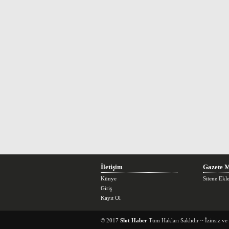
İletişim
Gazete M
Künye
Sitene Ekl
Giriş
Kayıt Ol
© 2017
Slot Haber
Tüm Hakları Saklıdır ~ İzinsiz v