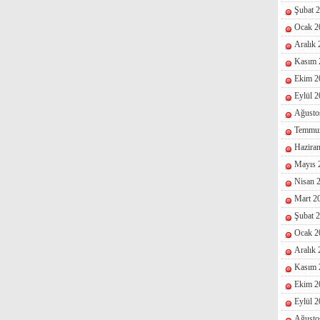
Şubat 
Ocak 2
Aralık
Kasım 
Ekim 2
Eylül 
Ağusto
Temmu
Hazira
Mayıs 
Nisan 
Mart 2
Şubat 
Ocak 2
Aralık
Kasım 
Ekim 2
Eylül 
Ağusto