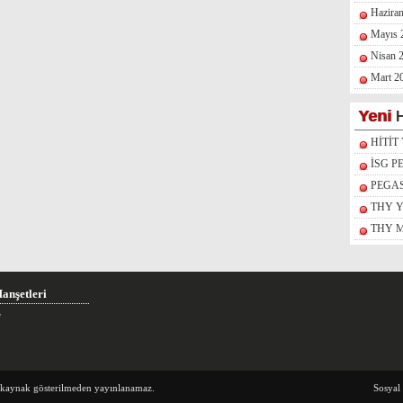
Hazira
Mayıs 
Nisan 
Mart 2
Yeni
H
HİTİT
İSG P
PEGA
THY 
THY M
anşetleri
e
e kaynak gösterilmeden yayınlanamaz.
Sosyal