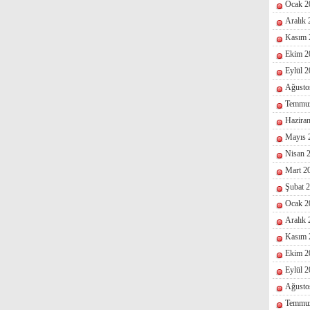
Ocak 2
Aralık
Kasım 
Ekim 2
Eylül 
Ağusto
Temmu
Hazira
Mayıs 
Nisan 
Mart 2
Şubat 
Ocak 2
Aralık
Kasım 
Ekim 2
Eylül 
Ağusto
Temmu