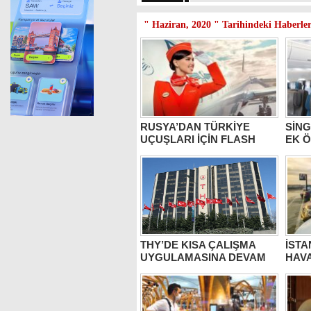
" Haziran, 2020 " Tarihindeki Haberle
RUSYA’DAN TÜRKİYE
SİN
UÇUŞLARI İÇİN FLASH
EK 
AÇIKLAMA
THY’DE KISA ÇALIŞMA
İST
UYGULAMASINA DEVAM
HAVA
OTOP