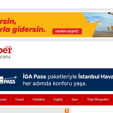
nomi
Genel
Gündem
Sağlık
Spor
Tüm Manşetler
DI