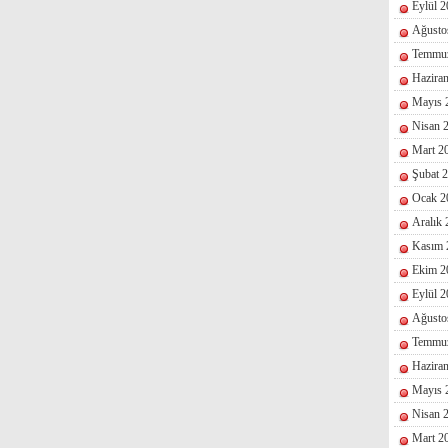
Eylül 
Ağusto
Temmu
Hazira
Mayıs 
Nisan 
Mart 2
Şubat 
Ocak 2
Aralık
Kasım 
Ekim 2
Eylül 
Ağusto
Temmu
Hazira
Mayıs 
Nisan 
Mart 2