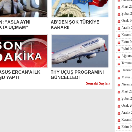
Mart 2
Şubat 
Ocak 2
N: “ASLA AYNI
AB’DEN ŞOK TÜRKİYE
KTA UÇMAM”
KARARI!
Aralık
Kasım 
Ekim 2
Eylül 
Ağusto
Temmu
Hazira
SUS ERCAN’A İLK
THY UÇUŞ PROGRAMINI
U YAPTI
GÜNCELLEDİ
Mayıs 
Sonraki Sayfa »
Nisan 
Mart 2
Şubat 
Ocak 2
Aralık
Kasım 
Ekim 2