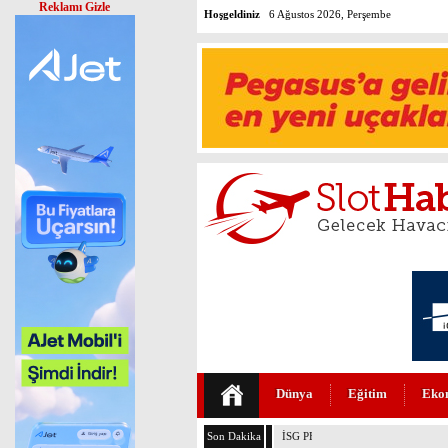
Reklamı Gizle
Hoşgeldiniz
6 Ağustos 2026, Perşembe
Dünya
Eğitim
Eko
Son Dakika
İSG PERSONELİ HAYAT KURTAR